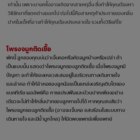
เท่านั้น เพราะบางครั้งอาจเกิดจากสาเหตุอื่น ซึ่งทำให้คุณต้องหา
วิธีรักษาที่แตกต่างออกไป ต่อไปนี้คือสาเหตุห้าประการของกลิ่น
ปากในเด็กที่อาจทำให้คุณต้องประหลาดใจ รวมทั้งวิธีแก้ไข
โพรงจมูกติดเชื้อ
พักนี้ ลูกของคุณบ่นว่าเจ็บคอหรือคัดจมูกบ้างหรือเปล่า ถ้า
เป็นแบบนั้น แสดงว่าโพรงจมูกของลูกติดเชื้อ เมื่อโพรงจมูกมี
ปัญหา จะทำให้ของเหลวสะสมอยู่ในบริเวณทางเดินหายใจ
และลำคอ ทำให้ลำคอของลูกน้อยเป็นแหล่งเจริญเติบโตของ
แบคทีเรีย ผลลัพธ์คือ การแปรงฟันและบ้วนปากเพียงอย่าง
เดียวจะไม่ทำให้กลิ่นปากของลูกหายไปได้ หากคุณสงสัยว่า
โพรงจมูกของลูกติดเชื้อ (อาจจะเจ็บคอ แสบร้อนในระบบทาง
เดินหายใจ และมีน้ำมูกไหล) ให้นัดพบแพทย์เพื่อแพทย์