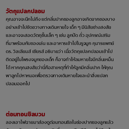
วัตถุแปลกปลอม
คุณอาจจะนึกไม่ถึง แต่กลิ่นปากของลูกอาจเกิดจากของบาง
อย่างเข้าไปขัดขวางทางเดินหายใจ เด็ก ๆ มีนิสัยช่างสงสัย
และอาจจะสอดวัตถุชิ้นเล็ก ๆ เช่น ลูกปัด ถั่ว อุปกรณ์เสริม
ที่มาพร้อมกับของเล่น และอาหารเข้าไปในรูจมูก กุมารแพทย์
ดร. วิลเลียมส์ เซียรส์ อธิบายว่า เมื่อวัตถุแปลกปลอมเข้าไป
ติดอยู่ในโพรงจมูกของเด็ก ก็อาจทำให้ลมหายใจมีกลิ่นเหม็น
ได้ หากคุณสงสัยว่านี่คือสาเหตุที่ทำให้ลูกมีกลิ่นปาก ให้คุณ
พาลูกไปหาหมอเพื่อตรวจทางเดินหายใจและนำสิ่งแปลก
ปลอมออกไป
ต่อมทอนซิลบวม
ลองเอาไฟฉายมาส่องดูต่อมทอนซิลในช่องปากของลูกแล้ว