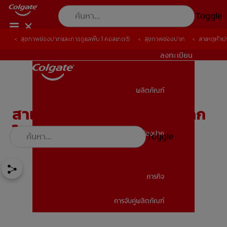
Toggle
สุขภาพช่องปากและการดูแลฟัน | คอลเกต®
สุขภาพช่องปาก
สาเหตุห้า
TH (TH)
ลงทะเบียน
ผลิตภัณฑ์
ผลิตภัณฑ์
สาเหตุห้าประการของกลิ่นปาก
ในเด็กที่คุณต้องประหลาดใจ
สุขภาพช่องปาก
Toggle
สุขภาพช่องปาก
ภารกิจ
การจับคู่ผลิตภัณฑ์
ภารกิจ