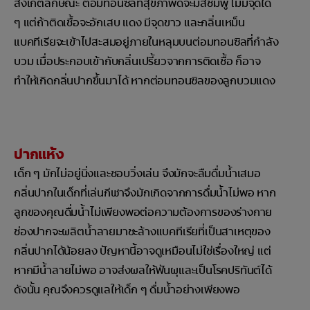
สังเกตลักษณะ ต่อมทอนซิลที่สุขภาพดีจะมีสีชมพู ไม่มีจุดใด
ๆ แต่ถ้าติดเชื้อจะอักเสบ แดง มีจุดขาว และกลิ่นเหม็น
แบคทีเรียจะเข้าไปสะสมอยู่ภายในหลุมบนต่อมทอนซิลที่กำลัง
บวม เมื่อประกอบเข้ากับกลิ่นเปรี้ยวจากการติดเชื้อ ก็อาจ
ทำให้เกิดกลิ่นปากขึ้นมาได้ หากต่อมทอนซิลของลูกบวมแดง
ปากแห้ง
เด็ก ๆ มักไม่อยู่นิ่งและชอบวิ่งเล่น จึงมักจะลืมดื่มน้ำเสมอ
กลิ่นปากในเด็กที่เล่นกีฬาจึงมักเกิดจากการดื่มน้ำไม่พอ หาก
ลูกของคุณดื่มน้ำไม่เพียงพอต่อความต้องการของร่างกาย
ช่องปากจะผลิตน้ำลายมาชะล้างแบคทีเรียที่เป็นสาเหตุของ
กลิ่นปากได้น้อยลง ปัญหานี้อาจดูเหมือนไม่ใช่เรื่องใหญ่ แต่
หากมีน้ำลายไม่พอ อาจส่งผลให้ฟันผุและเป็นโรคปริทันต์ได้
ดังนั้น คุณจึงควรดูแลให้เด็ก ๆ ดื่มน้ำอย่างเพียงพอ