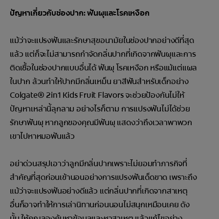
ปัญหาเกี่ยวกับช่องปาก: ฟันผุและโรคเหงือก
แม้ว่าจะแปรงฟันและรักษาสุขอนามัยในช่องปากอย่างดีที่สุด
แล้ว แต่ก็จะไม่สามารถกำจัดกลิ่นปากที่เกิดจากฟันผุและการ
ติดเชื้อในช่องปากแบบอื่นได้ ฟันผุ โรคเหงือก หรือแม้แต่แผล
ในปาก ล้วนทำให้ปากมีกลิ่นเหม็น ยาสีฟันสำหรับเด็กอย่าง
Colgate® 2in1 Kids Fruit Flavors จะช่วยป้องกันไม่ให้
ปัญหาเหล่านี้ลุกลาม อย่างไรก็ตาม การแปรงฟันไม่ได้ช่วย
รักษาฟันผุ หากลูกของคุณมีฟันผุ แสดงว่าถึงเวลาพาพวก
เขาไปหาหมอฟันแล้ว
อย่าด่วนสรุปเอาว่าลูกมีกลิ่นปากเพราะไม่ยอมทำภารกิจที่
สำคัญที่สุดก่อนเข้านอนอย่างการแปรงฟันเด็ดขาด เพราะถึง
แม้ว่าจะแปรงฟันอย่างดีแล้ว แต่กลิ่นปากที่เกิดจากสาเหตุ
อื่นก็อาจทำให้การเล่านิทานก่อนนอนไม่สนุกเหมือนเคย ดัง
นั้น ให้คุณลองค้นหาข้อมูลและหาสาเหตุ แล้วแก้ไขอย่าง