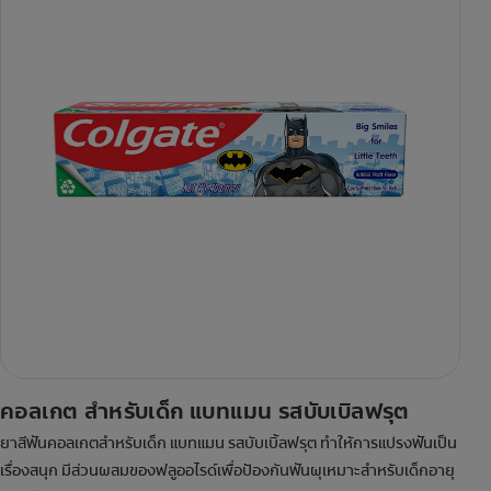
คอลเกต สำหรับเด็ก แบทแมน รสบับเบิลฟรุต
ยาสีฟันคอลเกตสำหรับเด็ก แบทแมน รสบับเบิ้ลฟรุต ทำให้การแปรงฟันเป็น
เรื่องสนุก มีส่วนผสมของฟลูออไรด์เพื่อป้องกันฟันผุเหมาะสำหรับเด็กอายุ