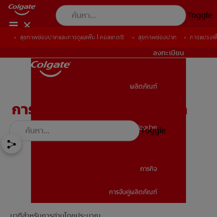
Toggle
สุขภาพช่องปากและการดูแลฟัน | คอลเกต®
สุขภาพช่องปาก
การแปรงฟั
TH (TH)
ลงทะเบียน
ผลิตภัณฑ์
ผลิตภัณฑ์
การแปรงฟันซี่แรกของทารก
สุขภาพช่องปาก
Toggle
สุขภาพช่องปาก
ภารกิจ
การจับคู่ผลิตภัณฑ์
ภารกิจ
นาทีสำหรับการอ่านโดยประมาณ