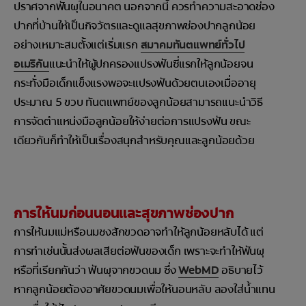
ปราศจากฟันผุในอนาคต นอกจากนี้ ควรทำความสะอาดช่อง
ปากที่บ้านให้เป็นกิจวัตรและดูแลสุขภาพช่องปากลูกน้อย
อย่างเหมาะสมตั้งแต่เริ่มแรก
สมาคมทันตแพทย์ทั่วไป
อเมริกัน
แนะนำให้ผู้ปกครองแปรงฟันซี่แรกให้ลูกน้อยจน
กระทั่งมือเด็กแข็งแรงพอจะแปรงฟันด้วยตนเองเมื่ออายุ
ประมาณ 5 ขวบ ทันตแพทย์ของลูกน้อยสามารถแนะนำวิธี
การจัดตำแหน่งมือลูกน้อยให้ง่ายต่อการแปรงฟัน ขณะ
เดียวกันก็ทำให้เป็นเรื่องสนุกสำหรับคุณและลูกน้อยด้วย
การให้นมก่อนนอนและสุขภาพช่องปาก
การให้นมแม่หรือนมชงสักขวดอาจทำให้ลูกน้อยหลับได้ แต่
การทำเช่นนั้นส่งผลเสียต่อฟันของเด็ก เพราะจะทำให้ฟันผุ
หรือที่เรียกกันว่า ฟันผุจากขวดนม ซึ่ง
WebMD
อธิบายไว้
หากลูกน้อยต้องอาศัยขวดนมเพื่อให้นอนหลับ ลองใส่น้ำแทน