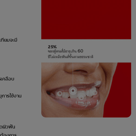
เทียมจะมี
รเคลือบ
ยุการใช้งาน
ูดผิวฟัน
่ต้องการ