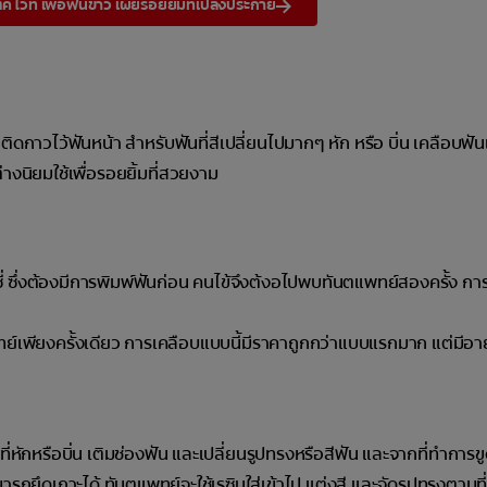
 ไวท์ เพื่อฟันขาว เผยรอยยิ้มที่เปล่งประกาย
กาวไว้ฟันหน้า สำหรับฟันที่สีเปลี่ยนไปมากๆ หัก หรือ บิ่น เคลือบฟัน
งนิยมใช้เพื่อรอยยิ้มที่สวยงาม
ี่ ซึ่งต้องมีการพิมพ์ฟันก่อน คนไข้จึงต้งอไปพบทันตแพทย์สองครั้ง กา
ย์เพียงครั้งเดียว การเคลือบแบบนี้มีราคาถูกกว่าแบบแรกมาก แต่มีอา
ที่หักหรือบิ่น เติมช่องฟัน และเปลี่ยนรูปทรงหรือสีฟัน และจากที่ทำการข
ถยึดเกาะได้ ทันตแพทย์จะใช้เรซินใส่เข้าไป แต่งสี และจัดรูปทรงตามที