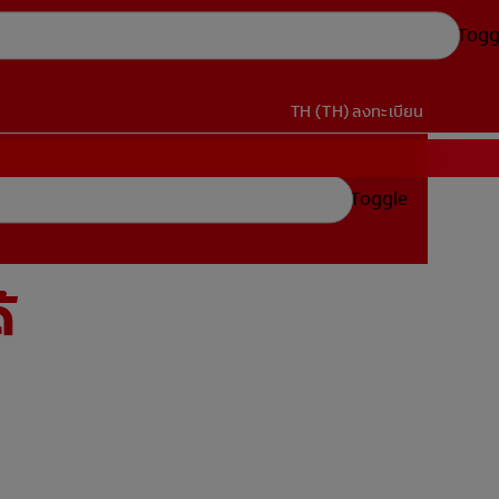
Togg
TH (TH)
ลงทะเบียน
Toggle
้