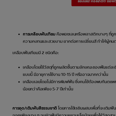
ลองเลย! คอลเกต® อ๊อพติค
การเคลือบฟันเทียม
คือพอซเลนหรือพลาสติกบางๆ ที่ถูกติด
ความคงทนและสวยงาม ยากต่อการเปลี่ยนสี ทำให้ผู้คนต่า
เคลือบฟันเทียมมี 2 ชนิดคือ:
เคลือบโดยใช้วัสดุที่ถูกผลิตชึ้นตามลักษณะของฟันแต่ละซ
แบบนี้ มีอายุการใช้งาน 10-15 ปี หรืออาจมากกว่านั้น
เคลือบเลยโดยไม่มีการพิมพ์ฟัน ซึ่งคนไข้ต้องพบทันตแพท
น้อยกว่าคือเพียง 5-7 ปีเท่านั้น
การอุด/เติมฟันสีธรรมชาติ
โดยการใช้เรซินผสมเพื่อที่จะเติมฟัน
ออกเพียงบาง ๆ จนผิวฟันมีความหยาบเล็กน้อยเพื่อให้วัสดุสามาร