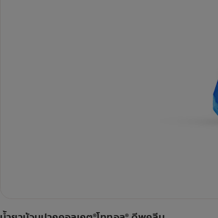
น้ำยาบ้วนปากคอลเกต
โททอล
ดีพคลีน
®
®