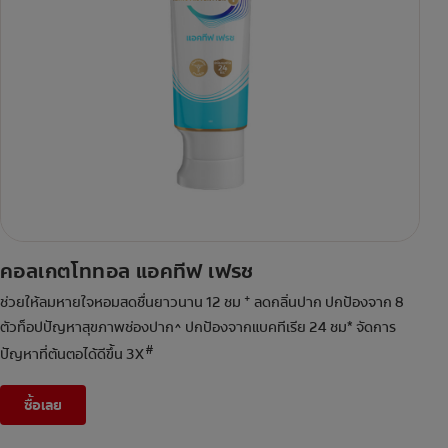
คอลเกตโททอล แอคทีฟ เฟรช
+
ช่วยให้ลมหายใจหอมสดชื่นยาวนาน 12 ชม
ลดกลิ่นปาก ปกป้องจาก 8
ตัวท็อปปัญหาสุขภาพช่องปาก^ ปกป้องจากแบคทีเรีย 24 ชม* จัดการ
#
ปัญหาที่ต้นตอได้ดีขึ้น 3X
ซื้อเลย