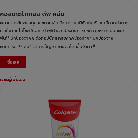
คอลเกตโททอล ดีพ คลีน
ผสานสารขัดฟันอนุภาคขนาดเล็ก จัดการแบคทีเรียในบริเวณที่ยากต่อการ
เข้าถึง เทคโนโลยี Stain Shield ช่วยป้องกันการก่อตัว ของคราบบนผิว
ฟัน** ปกป้องจาก 8 ตัวท็อปปัญหาสุขภาพช่องปาก^ ปกป้องจาก
#
แบคทีเรีย 24 ชม* จัดการปัญหาที่ต้นตอได้ดีขึ้น 3เท่า
ซื้อเลย
เรียนรู้เพิ่มเติม