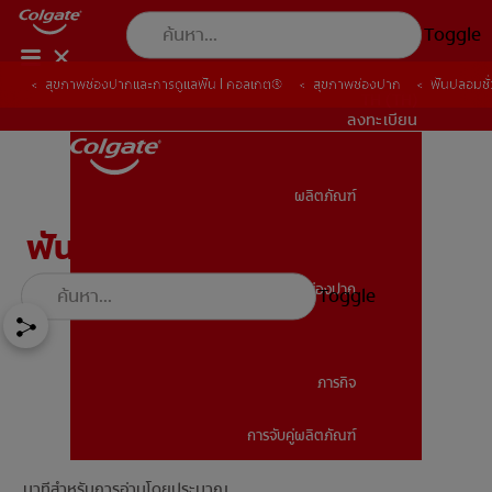
Toggle
สุขภาพช่องปากและการดูแลฟัน | คอลเกต®
สุขภาพช่องปาก
ฟันปลอมชั
TH (TH)
ลงทะเบียน
ผลิตภัณฑ์
ผลิตภัณฑ์
ฟันปลอมชั่วคราวคืออะไร
สุขภาพช่องปาก
Toggle
สุขภาพช่องปาก
ภารกิจ
การจับคู่ผลิตภัณฑ์
ภารกิจ
นาทีสำหรับการอ่านโดยประมาณ