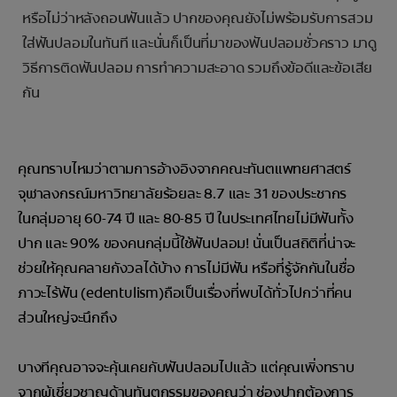
หรือไม่ว่าหลังถอนฟันแล้ว ปากของคุณยังไม่พร้อมรับการสวม
ใส่ฟันปลอมในทันที และนั่นก็เป็นที่มาของฟันปลอมชั่วคราว มาดู
วิธีการติดฟันปลอม การทำความสะอาด รวมถึงข้อดีและข้อเสีย
กัน
คุณทราบไหมว่าตามการอ้างอิงจากคณะทันตแพทยศาสตร์
จุฬาลงกรณ์มหาวิทยาลัยร้อยละ 8.7 และ 31 ของประชากร
ในกลุ่มอายุ 60-74 ปี และ 80-85 ปี ในประเทศไทยไม่มีฟันทั้ง
ปาก และ 90% ของคนกลุ่มนี้ใช้ฟันปลอม! นั่นเป็นสถิติที่น่าจะ
ช่วยให้คุณคลายกังวลได้บ้าง การไม่มีฟัน หรือที่รู้จักกันในชื่อ
ภาวะไร้ฟัน (edentulism)ถือเป็นเรื่องที่พบได้ทั่วไปกว่าที่คน
ส่วนใหญ่จะนึกถึง
บางทีคุณอาจจะคุ้นเคยกับฟันปลอมไปแล้ว แต่คุณเพิ่งทราบ
จากผู้เชี่ยวชาญด้านทันตกรรมของคุณว่า ช่องปากต้องการ