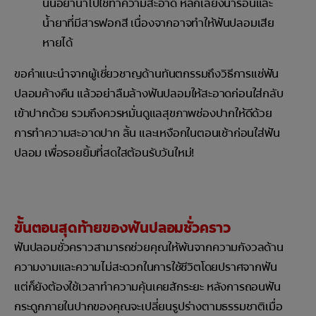
นั้นอย่านำไปใช้ทำความสะอาด หลีกเลี่ยงน้ำร้อนและ
น้ำยาที่มีสารฟอกสี เนื่องจากอาจทำให้ฟันปลอมเสีย
หายได้
ขอคำแนะนำจากผู้เชี่ยวชาญด้านทันตกรรมถึงวิธีการแช่ฟัน
ปลอมค้างคืน แล้วอย่าลืมล้างฟันปลอมให้สะอาดก่อนใส่กลับ
เข้าปากด้วย รวมถึงควรหมั่นดูแลสุขภาพช่องปากให้ดีด้วย
การทำความสะอาดปาก ลิ้น และเหงือกในตอนเช้าก่อนใส่ฟัน
ปลอม เพื่อรอยยิ้มที่สดใสต้อนรับวันใหม่!
ขั้นตอนสุดท้ายของฟันปลอมชั่วคราว
ฟันปลอมชั่วคราวสามารถช่วยคุณให้พ้นจากความกังวลด้าน
ความงามและความไม่สะดวกในการใช้ชีวิตโดยปราศจากฟัน
แต่ก็ยังต้องใช้เวลาทำความคุ้นเคยสักระยะ หลังการถอนฟัน
กระดูกภายในปากของคุณจะเปลี่ยนรูปร่างตามธรรมชาติเมื่อ