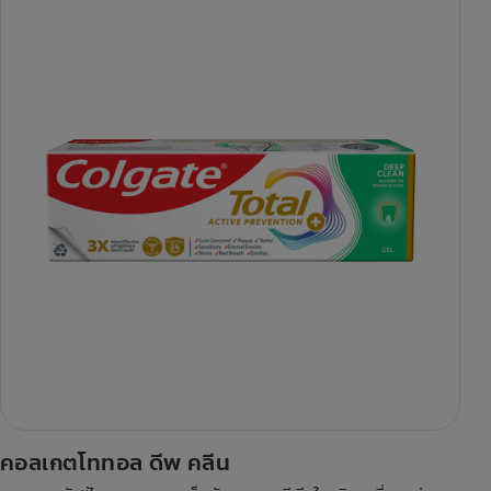
คอลเกตโททอล ดีพ คลีน