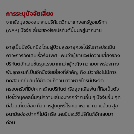
การระบุปัจจัยเสี่ยง
จากข้อมูลของสมาคมปริทันตวิทยาแห่งสหรัฐอเมริกา
(AAP) ปัจจัยเสี่ยงของโรคปริทันต์นั้นมีอยู่มากมาย
อายุเป็นปัจจัยหนึ่ง โดยผู้ป่วยสูงอายุควรได้รับการประเมิน
ภาวะการอักเสบเรื้อรัง เพศ - พบว่าผู้ชายจะมีความเสี่ยงของ
ปริทันต์อักเสบขั้นรุนแรงมากกว่าผู้หญิง ความบกพร่องทาง
พันธุกรรมก็เป็นอีกปัจจัยเสี่ยงที่สำคัญ ถึงแม้ว่ายังไม่มีการ
ทดสอบที่ยืนยันได้ชัดเจนก็ตาม ทว่าหากใครมีประวัติ
ครอบครัวที่มีปัญหาด้านปริทันต์หรือสูญเสียฟัน ก็ถือเป็นตัว
บ่งชี้ว่าบุคคลนั้นๆมีความเสี่ยงมากกว่าคนอื่น ๆ ปัจจัยอื่น ๆที่
มีส่วนเกี่ยวข้อง คือ การสูบบุหรี่ โรคเบาหวาน ความอ้วน สุข
อนามัยช่องปากที่ไม่ดี หรือ เคยมีประวัติปริทันต์อักเสบมา
ก่อน