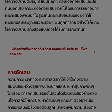
โรคทางปริทันต์มีอยู่ 2 แบบหลักๆ คือเหงือกอักเสบและปริ
ทันต์อักเสบ ภาวะเหงือกอักเสบ หากไม่ได้รับการรักษาอย่าง
เหมาะสมจะพัฒนาไปสู่ปริทันต์อักเสบขั้นรุนแรง ซึ่งทำให้
เหงือกและกระดูกบริเวณรอบๆ ฟันถูกทำลาย อย่างไรก็ตาม
โรคทางปริทันต์ทั้งสองแบบควรได้รับการรักษาทันที
เหงือกฟิตแข็งแรงทุกวัน ด้วย คอลเกต® เกลือ สมุนไพร
ลองเลย!
การอักเสบ
ความก้าวหน้าทางวิทยาศาสตร์ทำให้เข้าใจถึงความ
สัมพันธ์ระหว่างสุขภาพช่องปากและปัญหาสุขภาพอื่นๆ
โดยรวม การอักเสบเรื้อรังในส่วนใดส่วนหนึ่งของร่างกาย
มีโอกาสก่อให้เกิดปัญหาด้านอื่นๆ ตามมา ตัวอย่างเช่น
การอักเสบเรื้อรังของต่อมลูกหมากจะเพิ่มความเสี่ยงต่อ