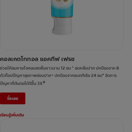
คอลเกตโททอล แอคทีฟ เฟรช
+
ช่วยให้ลมหายใจหอมสดชื่นยาวนาน 12 ชม
ลดกลิ่นปาก ปกป้องจาก 8
ตัวท็อปปัญหาสุขภาพช่องปาก^ ปกป้องจากแบคทีเรีย 24 ชม* จัดการ
#
ปัญหาที่ต้นตอได้ดีขึ้น 3X
ซื้อเลย
เรียนรู้เพิ่มเติม