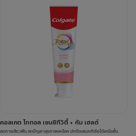
คอลเกต โททอล เซนซิทีวิตี้ + กัม เฮลต์
ลดการเสียวฟัน ลดปัญหาสุขภาพเหงือก ปกป้องแบคทีเรียได้เหนือชั้น