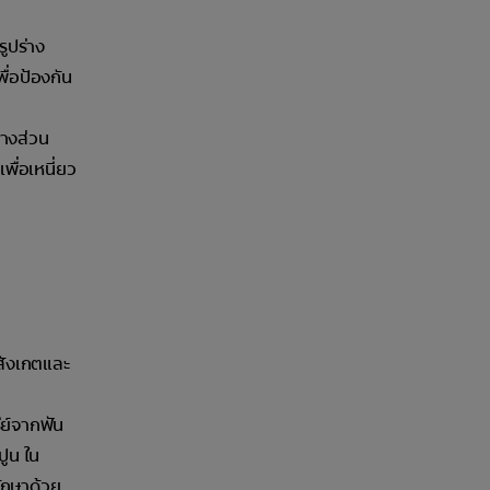
ูปร่าง
ื่อป้องกัน
บางส่วน
ื่อเหนี่ยว
ะสังเกตและ
ีย์จากฟัน
ปูน ใน
ักษาด้วย