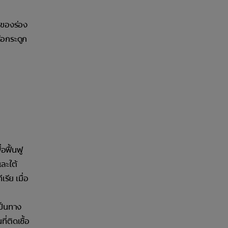
กของร่อง
ือกระดูก
อฟื้นฟู
ละใต้
รีย เมื่อ
ป็นทาง
่ติดเชื้อ