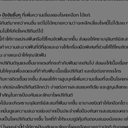
ง
ปัจจัยอื่นๆ
ที่เพิ่มความเสี่ยงของโรคเหงือก ได้แก่:
ทันต์มากกว่าคนอื่น แต่ไม่ได้หมายความว่าจะหลีกเลี่ยงโรคนี้ไม่ได้เลย 
ให้เกิดโรคปริทันต์ได้
ี้ทำให้การแปรงฟันหรือใช้ไหมขัดฟันยากขึ้น ส่งผลให้คราบจุลินทรีย์สะสม
วามสะอาดฟันที่ดีที่สุดและอาจให้เครื่องมือพิเศษที่ช่วยให้ใช้ไหมขั
้อน อาจแนะนำให้คุณจัดฟัน
คปริทันต์รุนแรงขึ้นจากแรงที่กระทำกับฟันมากเกินไป ส่งผลให้เนื้อเยื่อเ
้คุณเพื่อลดแรงที่ทำกับฟัน เนื้อเยื่อปริทันต์ และข้อต่อขากรรไกร
กับการติดเชื้อยากขึ้น ส่งผลให้การสูบบุหรี่เพิ่มความเสี่ยงที่จะเป็นโรคเ
ว่า เกิดร่องลึกปริทันต์ลึกกว่า ง่ายต่อการสะสมแบคทีเรีย และสูญเสียกระ
ตอนสำคัญในการป้องกันและรักษาโรคปริทันต์
้มจะเกิดคราบจุลินทรีย์สะสมที่ฟันมากขึ้น ยาบางชนิดทำให้เหงือกโต เ
ช้และหมั่นดูแลความสะอาดช่องปากเป็นประจำเพื่อป้องกันการสะสมของคราบ
เป็นโรคปริทันต์มากขึ้น โรคที่ทำให้ระบบภูมิคุ้มกันตอบสนองน้อยลง เช
ยด์ โรคเหล่านี้ทำให้การป้องกันและรักษาโรคเหงือกยากกว่าปกติ ทันตแ