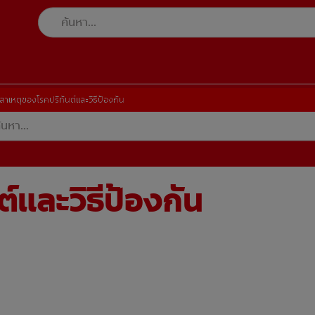
สาเหตุของโรคปริทันต์และวิธีป้องกัน
์และวิธีป้องกัน