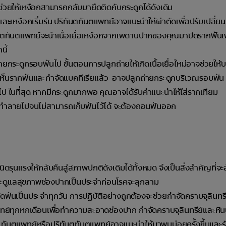
้ช่วยให้เหงือกสามารถกลับมายึดติดกับกระดูกได้ดังเดิม
ะเหงือกเริ่มร่น ปริทันตทันตแพทย์อาจแนะนำให้ผ่าตัดเพื่อปรับเปลี่ยนร
ิทันตทันตแพทย์จะนำเนื้อเยื่อเหงือกจากเพดานปากของคุณมาปิดรากฟันเพ
นี้
ายกระดูกรอบฟันไป ขั้นตอนการปลูกถ่ายให้เกิดเนื้อเยื่อใหม่อาจช่วยให้
้เห็นรากฟันและกำจัดแบคทีเรียแล้ว อาจปลูกถ่ายกระดูกบริเวณรอบฟัน เพ
ยไป ในที่สุด หากมีกระดูกมากพอ คุณอาจได้รับคำแนะนำให้ใส่รากเทียม
ูกทำลายไปจนไม่สามารถเก็บฟันไว้ได้ จะต้องถอนฟันออก
ิดรุนแรงให้กลับคืนสู่สภาพปกติดังเดิมได้ทั้งหมด จึงเป็นสิ่งสำคัญที่จ
และดูแลสุขภาพช่องปากเป็นประจำก่อนโรคจะลุกลาม
ฟันเป็นประจำทุกวัน การปฏิบัติอย่างถูกต้องจะช่วยกำจัดคราบจุลินทร
ทย์ทุกหกเดือนเพื่อทำความสะอาดช่องปาก กำจัดคราบจุลินทรีย์และหิน
ต์ ทันตแพทย์หรือปริทันตทันตแพทย์อาจแนะนำให้มาพบบ่อยครั้งขึ้นและร