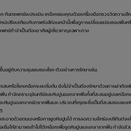
ปาก ทันตแพทย์จะประเมิน เหงือกของคุณด้วยเครื่องมือตรวจวัดความลึ
ีใหม่เปรียบเทียบกับภาพรังสีก่อนหน้านี้เพื่อดูการเปลี่ยนแปลงของฟันหร
พทย์ถ้าจำเป็นต้องอาศัยผู้เชี่ยวชาญเฉพาะทาง
ีขึ้นอยู่กับความรุนแรงของโรค ตัวอย่างการรักษาเช่น:
สบหรือโรคเหงือกระยะเริ่มต้น ยังไม่จำเป็นต้องรักษาด้วยการผ่าตัดเพื่
ดฟัน กำจัดคราบจุลินทรีย์และหินปูนออกจากฟันทั้งที่สะสมอยู่บนเหงือกแ
ละหินปูนออกจากผิวรากฟันและ บริเวณที่ขรุขระซึ่งเป็นที่สะสมของแบคทีเ
ติ
สะอาดด้วยตนเองหรือการขูดหินปูนได้ การลดความลึกร่องปริทันต์จะเ
เยื่อให้สามารถเข้าไปใต้เหงือกเพื่อขูดหินปูนและเกลารากฟัน กำจัดส่วนที