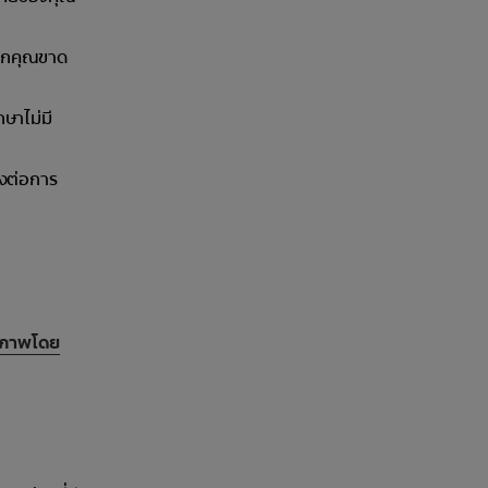
หากคุณขาด
กษาไม่มี
ยงต่อการ
ุขภาพโดย