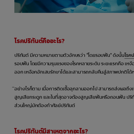
โรคปริทันต์คืออะไร?
ปริทันต์ มีความหมายตามตัวอักษรว่า "โดยรอบฟัน" ดังนั้น
โรคป
รอบฟัน โดยมีความรุนแรงของโรคหลายระดับ ระยะแรกคือ เหงือกอัก
ออก เหงือกอักเสบรักษาได้และสามารถกลับคืนสู่สภาพปกติได้ห
ิอย่างไรก็ตาม เมื่อการติดเชื้อลุกลามออกไป สามารถส่งผลถึงเนื้
สูญเสียกระดูก และในที่สุดอาจต้องสูญเสียฟันหรือถอนฟัน ปร
ส่วนใหญ่มักต้องทำศัลย์ปริทันต์
โรคปริทันต์มีสาเหตุจากอะไร?