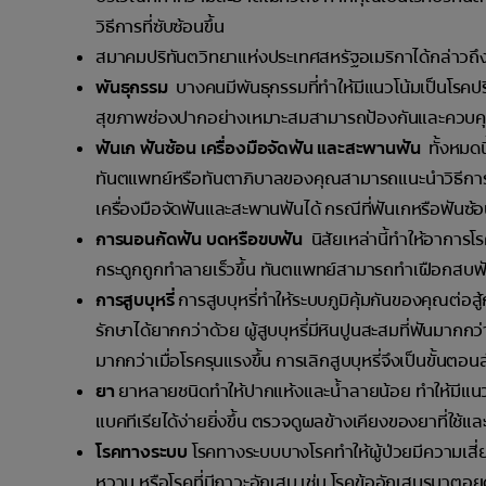
วิธีการที่ซับซ้อนขึ้น
สมาคมปริทันตวิทยาแห่งประเทศสหรัฐอเมริกาได้กล่าวถึ
พันธุกรรม
บางคนมีพันธุกรรมที่ทำให้มีแนวโน้มเป็นโรคปริ
สุขภาพช่องปากอย่างเหมาะสมสามารถป้องกันและควบคุมไม่
ฟันเก ฟันซ้อน เครื่องมือจัดฟัน และสะพานฟัน
ทั้งหมดน
ทันตแพทย์หรือทันตาภิบาลของคุณสามารถแนะนำวิธีการทำค
เครื่องมือจัดฟันและสะพานฟันได้ กรณีที่ฟันเกหรือฟันซ
การนอนกัดฟัน บดหรือขบฟัน
นิสัยเหล่านี้ทำให้อาการโร
กระดูกถูกทำลายเร็วขึ้น ทันตแพทย์สามารถทำเฝือกสบฟันให
การสูบบุหรี่
การสูบบุหรี่ทำให้ระบบภูมิคุ้มกันของคุณต่อสู้
รักษาได้ยากกว่าด้วย ผู้สูบบุหรี่มีหินปูนสะสมที่ฟันมากก
มากกว่าเมื่อโรครุนแรงขึ้น การเลิกสูบบุหรี่จึงเป็นขั้น
ยา
ยาหลายชนิดทำให้ปากแห้งและน้ำลายน้อย ทำให้มีแนวโน
แบคทีเรียได้ง่ายยิ่งขึ้น ตรวจดูผลข้างเคียงของยาที่ใ
โรคทางระบบ
โรคทางระบบบางโรคทำให้ผู้ป่วยมีความเสี่ยง
หวาน หรือโรคที่มีภาวะอักเสบ เช่น โรคข้ออักเสบรูมาตอ