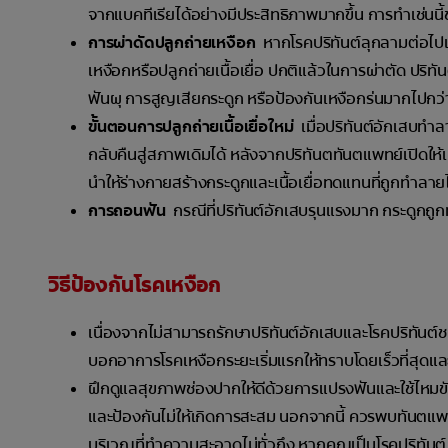
จากแบคทีเรียได้อย่างมีประสิทธิภาพมากขึ้น การทำเช่นนี
การผ่าดัดปลูกถ่ายเหงือก
หากโรคปริทันต์ลุกลามต่อไปแล
เหงือกหรือปลูกถ่ายเนื้อเยื่อ ปกติแล้วในการผ่าตัด ปร
ฟันผุ การสูญเสียกระดูก หรือป้องกันเหงือกร่นมากไปกว่า
ขั้นตอนการปลูกถ่ายเนื้อเยื่อใหม่
เมื่อปริทันต์อักเสบทำล
กลับคืนสู่สภาพเดิมได้ หลังจากปริทันตทันตแพทย์เปิดให
นำให้ร่างกายสร้างกระดูกและเนื้อเยื่อทดแทนที่ถูกทำลา
การถอนฟัน
กรณีที่ปริทันต์อักเสบรุนแรงมาก กระดูกถ
วิธีป้องกันโรคเหงือก
เนื่องจากไม่สามารถรักษาปริทันต์อักเสบและโรคปริทันต์ชน
บอกอาการโรคเหงือกระยะเริ่มแรกให้ทราบโดยเร็วที่สุด
ฝึกดูแลสุขภาพช่องปากให้ดีด้วยการแปรงฟันและใช้ไหมขัด
และป้องกันไม่ให้เกิดการสะสม นอกจากนี้ ควรพบทันตแพ
บริเวณที่ทำความสะอาดไม่ทั่วถึง หากคุณเป็นโรคปริทัน