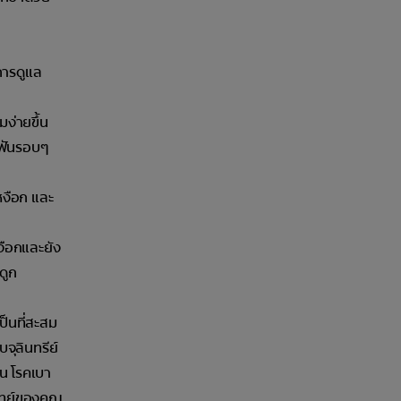
การดูแล
ง่ายขึ้น
ดฟันรอบๆ
หงือก และ
หงือกและยัง
ดูก
ป็นที่สะสม
จุลินทรีย์
่น โรคเบา
พทย์ของคุณ