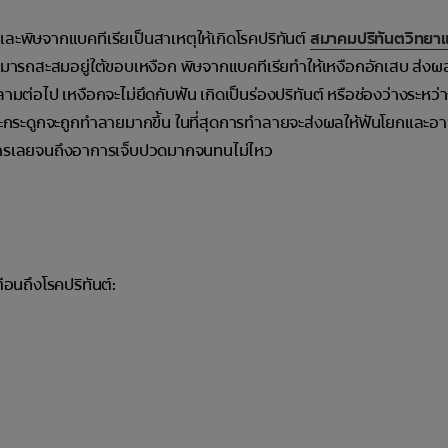
ยและพิษจากแบคทีเรียเป็นสาเหตุให้เกิดโรคปริทันต์
สมาคมปริทันตวิทยา
ัดสามารถสะสมอยู่ใต้ขอบเหงือก พิษจากแบคทีเรียทำให้เหงือกอักเสบ ส่งผ
ลามต่อไป เหงือกจะไม่ยึดกับฟัน เกิดเป็นร่องปริทันต์ หรือช่องว่างระหว่
ือกและกระดูกจะถูกทำลายมากขึ้น ในที่สุดการทำลายจะส่งผลให้ฟันโยกและ
าการเลยจนถึงอาการเจ็บปวดมากจนทนไม่ไหว
นถึงโรคปริทันต์: