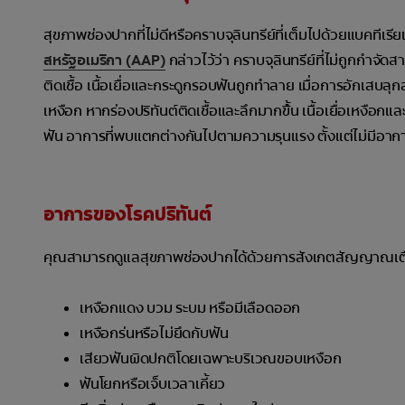
สุขภาพช่องปากที่ไม่ดีหรือคราบจุลินทรีย์ที่เต็มไปด้วยแบคทีเรี
สหรัฐอเมริกา (AAP)
กล่าวไว้ว่า คราบจุลินทรีย์ที่ไม่ถูกกำจ
ติดเชื้อ เนื้อเยื่อและกระดูกรอบฟันถูกทำลาย เมื่อการอักเสบลุก
เหงือก หากร่องปริทันต์ติดเชื้อและลึกมากขึ้้น เนื้อเยื่อเหง
ฟัน อาการที่พบแตกต่างกันไปตามความรุนแรง ตั้งแต่ไม่มีอ
อาการของโรคปริทันต์
คุณสามารถดูแลสุขภาพช่องปากได้ด้วยการสังเกตสัญญาณเตือ
เหงือกแดง บวม ระบม หรือมีเลือดออก
เหงือกร่นหรือไม่ยึดกับฟัน
เสียวฟันผิดปกติโดยเฉพาะบริเวณขอบเหงือก
ฟันโยกหรือเจ็บเวลาเคี้ยว