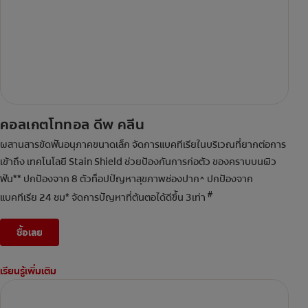
คอลเกตโททอล ดีพ คลีน
ผสานสารขัดฟันอนุภาคขนาดเล็ก จัดการแบคทีเรียในบริเวณที่ยากต่อการ
เข้าถึง เทคโนโลยี Stain Shield ช่วยป้องกันการก่อตัว ของคราบบนผิว
ฟัน** ปกป้องจาก 8 ตัวท็อปปัญหาสุขภาพช่องปาก^ ปกป้องจาก
#
แบคทีเรีย 24 ชม* จัดการปัญหาที่ต้นตอได้ดีขึ้น 3เท่า
ซื้อเลย
เรียนรู้เพิ่มเติม