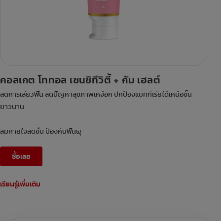
คอลเกต โททอล เซนซิทีวิตี้ + กัม เฮลต์
ลดการเสียวฟัน ลดปัญหาสุขภาพเหงือก ปกป้องแบคทีเรียได้เหนือชั้น
ยาวนาน
ลมหายใจสดชื่น ป้องกันฟันผุ
ซื้อเลย
เรียนรู้เพิ่มเติม