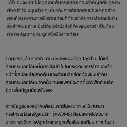
ได้ก็แทบจะแยกไม่ออกจากฟันจริงเลย แต่สิ่งสำคัญก็คือ คุณจะ
ต้องเข้าใจแง่มุมต่าง ๆ เกี่่ยวกับการศัลยกรรมช่องปากอย่าง
ครบถ้วน เพราะการฝังรากเทียมก็ต้องอาศัยการผ่าตัดเช่นกัน
สิ่งสำคัญอย่างหนึ่งที่ต้องคำนึงถึงก็คือ คุณอาจจำเป็นต้อง
ทำการปลูกถ่ายกระดูกเพื่อฝังรากเทียม
ตามปกติแล้ว รากฟันเทียมจะประกอบด้วยสองส่วน ได้แก่
ส่วนกระบอกโลหะที่ต้องฝังเข้าไปในกระดูกขากรรไกรและทำ
หน้าที่เสมือนเป็นรากฟัน และส่วนหลักยึดที่ต้องขันเข้ากับ
ส่วนกระบอกโลหะ จากนั้น ทันตแพทย์จะติดตั้งตัวฟันกับหลัก
ยึด เพื่อให้ดูเหมือนฟันจริง
จากข้อมูลของสมาคมศัลยแพทย์ช่องปากและใบหน้าขา
กรรไกรแห่งสหรัฐอเมริกา (AAOMS) ศัลยแพทย์ช่องปาก
อาจจะพูดถึงการปลูกถ่ายกระดูกเพื่อฝังรากเทียมหากเห็นว่า