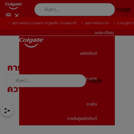
Toggle
สุขภาพช่องปากและการดูแลฟัน | คอลเกต®
สุขภาพช่องปาก
การปลูกถ่า
TH (TH)
ลงทะเบียน
ผลิตภัณฑ์
ผลิตภัณฑ์
การปลูกถ่ายกระดูกเพื่อฝัง
รากฟันเทียม: ทำความเข้าใจ
สุขภาพช่องปาก
Toggle
สุขภาพช่องปาก
ความเป็นไปได้
ภารกิจ
การจับคู่ผลิตภัณฑ์
ภารกิจ