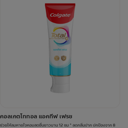
คอลเกตโททอล แอคทีฟ เฟรช
+
ช่วยให้ลมหายใจหอมสดชื่นยาวนาน 12 ชม
ลดกลิ่นปาก ปกป้องจาก 8