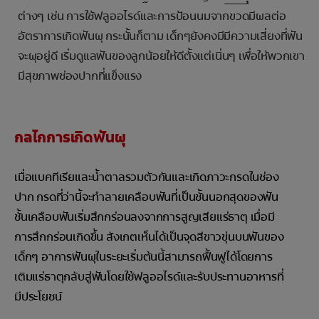
ต่างๆ เช่น การใช้ฟลูออไรด์และการป้อนนมจากขวดมีผลต่อ
อัตราการเกิดฟันผุ กระนั้นก็ตาม เด็กๆยังคงมีมีความเสี่ยงที่ฟัน
จะผุอยู่ดี เริ่มดูแลฟันของลูกน้อยให้ดีตั้งแต่เนิ่นๆ เพื่อให้พวกเขา
มีสุขภาพช่องปากที่แข็งแรง
กลไกการเกิดฟันผุ
เมื่อแบคทีเรียและน้ำตาลรวมตัวกันและเกิดภาวะกรดในช่อง
ปาก กรดที่ว่านี้จะทำลายเคลือบฟันที่เป็นชั้นนอกสุดของฟัน
ชั้นเคลือบฟันเริ่มสึกกร่อนลงจากการสูญเสียแร่ธาตุ เมื่อมี
การสึกกร่อนเกิดขึ้น สังเกตเห็นได้เป็นจุดสีขาวขุ่นบนฟันของ
เด็กๆ อาการฟันผุในระยะเริ่มต้นนี้สามารถฟื้นฟูได้โดยการ
เติมแร่ธาตุกลับสู่ฟันโดยใช้ฟลูออไรด์และรับประทานอาหารที่
มีประโยชน์