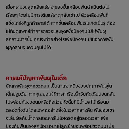
เมื่อกระบวนสูญเสียแร่ธาตุของชั้นเคลือบฟันดำเนินต่อไป
เรื่อยๆ โดยไม่มีการเติมแร่ธาตุกลับเข้าไป ผิวเคลือบฟันที่
แข็งแกร่งก็ถูกทำลายได้ หากชั้นเคลือบฟันเริ่มเกิดเป็นรู ต้อง
ให้ทันตแพทย์ทำการตรวจและอุดเพื่อป้องกันไม่ไห้ฟันผุ
ลุกลามมากขึ้น คุณจะทำอย่างไรเพื่อป้องกันไม่ให้อาการฟัน
ผุลุกลามจนควบคุมไม่ได้
การแก้ปัญหาฟันผุในเด็ก
ปัญหาฟันผุจากขวดนม
เป็นสาเหตุหนึ่งของปัญหาฟันผุใน
เด็กปฐมวัย หากคุณยอมให้ทารกหรือเด็กวัยหัดเดินนอนหลับ
ไปพร้อมกับขวดนมหรือถือถ้วยหัดดื่มที่มีน้ำผลไม้หรือนม
ตลอดทั้งวัน โดยเฉพาะอย่างยิ่งในเวลากลางคืน ฟันของเขา
จะสัมผัสกับน้ำตาลและคาร์โบไฮเดรตอยู่ตลอดเวลา เพื่อ
ป้องกันฟันของลูกน้อย อย่าให้ลูกเข้านอนพร้อมขวดนม เมื่อ