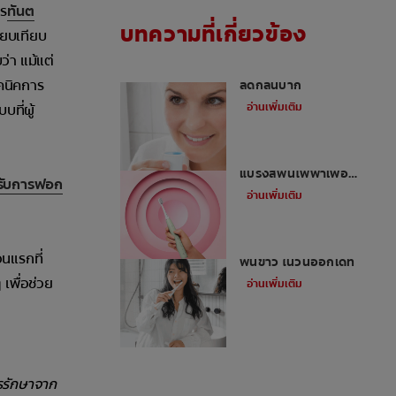
าร
ทันต
บทความที่เกี่ยวข้อง
ียบเทียบ
่า แม้แต่
น้ำยาบ้วนปากดีที่สุดเพื่อ
ทคนิคการ
ลดกลิ่นปาก
อ่านเพิ่มเติม
ที่ผู้
5 ข้อดีของการใช้
แปรงสีฟันไฟฟ้าเพื่อ
รับการฟอก
สุขภาพปากและฟัน
อ่านเพิ่มเติม
เคล็ดลับการมีรอยยิ้มสวย
นแรกที่
ฟันขาว ในวันออกเดท
เพื่อช่วย
อ่านเพิ่มเติม
ารรักษาจาก