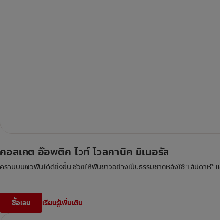
คอลเกต อ๊อพติค ไวท์ โวลคานิค มิเนอรัล
คราบบนผิวฟันได้ดียิ่งขึ้น ช่วยให้ฟันขาวอย่างเป็นธรรมชาติหลังใช้ 1 สัปดาห์*
ซื้อเลย
เรียนรู้เพิ่มเติม