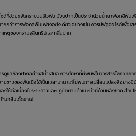
ไซด์ที่ช่วยขจัดคราบบนผิวฟัน บ้วนปากเป็นประจำด้วยน้ำยาฟอกสีฟันเพ
ได้มากกว่าการฟอกสีฟันเพียงอย่งเดียว อย่างเช่น ควรมีฟลูออไรด์เพื่อเสร
็นสาเหตุของคราบจุลินทรีย์และกลิ่นปาก
การดูแลช่องปากอย่างสม่ำเสมอ การศึกษาที่ตีพิมพ์ใน
วารสารโลกวิทยาศ
วามขาวของฟันเมื่อใช้เป็นเวลานาน แต่ไม่พบการเปลี่ยนแปลงสีอย่างมี
ต้องใช้ต่อเนื่องในระยะยาวและปฏิบัติตามคำแนะนำที่ด้านหลังขวด ส่วนใ
 ห้ามกลืนเด็ดขาด!