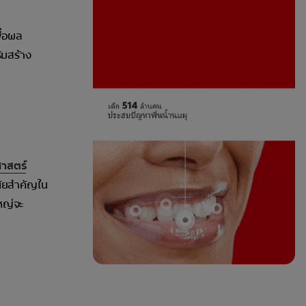
ื่อผล
ิมสร้าง
าสตร์
นัยสำคัญใน
หญ่จะ