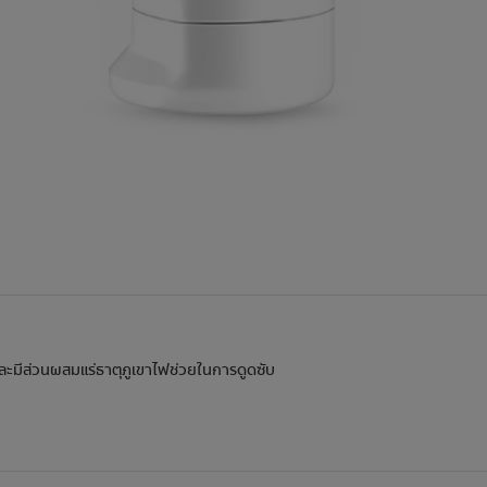
 และมีส่วนผสมแร่ธาตุภูเขาไฟช่วยในการดูดซับ