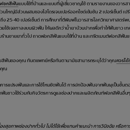
์ฟอกสีฟัน
แบบใช้ที่บ้านและแบบที่ผู้เชี่ยวชาญใช้ ตามรายงานของวารส
นใหญ่มีส่วนผสมของไฮโดรเจนเปอร์ออกไซด์เข้มข้น 2 เปอร์เซ็นต์ เปร
ถึง 25-40 เปอร์เซ็นต์ การศึกษาที่ตีพิมพ์ในวารสารโลกวิทยาศาสตร์พบว
ต์ โดยใช้เจลทาลงบนผิวฟัน ให้ผลดีกว่าน้ำยาบ้วนปากเพื่อทำให้ฟันขาว เ
ามร้านขายยาทั่วไป ถาดฟอกสีฟันแบบใช้ที่บ้าน และทรีตเมนต์ฟอกสีฟันแบบ
ารปรับสีฟันของคุณ ทันตแพทย์หรือทันตานามัยสามารถระบุได้ว่าคุณ
ควรได้
บคุณ
ารแปรงฟันและการใช้ไหมขัดฟันได้ การปกป้องฟันจากฟันผุเป็นขั้นตอ
ปากฟันขาวใช้ร่วมกับกิจวัตรการดูแลช่องปากและผลิตภัณฑ์ฟอกสีฟันอื่นๆ 
รื่องสุขภาพช่องปากทั่วไป ไม่ได้ใช้เพื่อแทนคำแนะนำ การวินิจฉัย หรือก