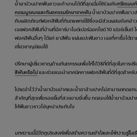
น้ำยาบ้วนปากฟันขาวจะทำงานได้ดีที่สุดเมื่อใช้ร่วมกับ
ทรีตเมนท
กรรมบูรณะและทันตกรรมรักษารากฟัน
น้ำยาบ้วนปากฟันขาวส่ว
กับผลิตภัณฑ์ฟอกสีฟันที่ทันตแพทย์ใช้ซึ่งจะมีส่วนผสมดังกล่าว
เจลฟอกสีฟันที่บ้านที่มีคาร์บาไมด์เปอร์ออกไซด์ 10 เปอร์เซ็น
ฟอกสีฟันอื่นๆ ได้แก่ ยาสีฟัน แผ่นแปะฟันขาว เจลที่หาซื้อได้ต
เชี่ยวชาญนิยมใช้
ปรึกษาผู้เชี่ยวชาญด้านทันตกรรมเพื่อให้ได้วิธีที่ดีที่สุดในก
สีฟันหรือไม่
และช่วยแนะนำเทคนิคการฟอกสีฟันที่ดีที่สุดสำหรั
โปรดจำไว้ว่าน้ำยาบ้วนปากและน้ำยาล้างปากไม่สามารถทดแทนก
สำคัญที่สุดเพื่อรอยยิ้มที่สวยงามยิ่งขึ้น ทดลองใช้น้ำยาบ้วน
ให้ฟันขาวราวไข่มุกน่าประทับใจ
บทความนี้มีวัตถุประสงค์เพื่อสร้างความเข้าใจและให้ความรู้ในเ