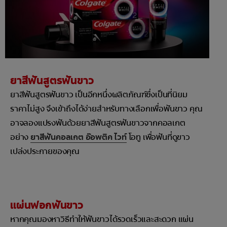
ยาสีฟันสูตรฟันขาว
ยาสีฟันสูตรฟันขาว เป็นอีกหนึ่งผลิตภัณฑ์ซึ่งเป็นที่นิยม
ราคาไม่สูง จึงเข้าถึงได้ง่ายสำหรับทางเลือกเพื่อฟันขาว คุณ
อาจลองแปรงฟันด้วยยาสีฟันสูตรฟันขาวจากคอลเกต
อย่าง
ยาสีฟันคอลเกต อ๊อพติค ไวท์
โอทู เพื่อฟันที่ดูขาว
เปล่งประกายของคุณ
แผ่นฟอกฟันขาว
หากคุณมองหาวิธีทำให้ฟันขาวได้รวดเร็วและสะดวก แผ่น