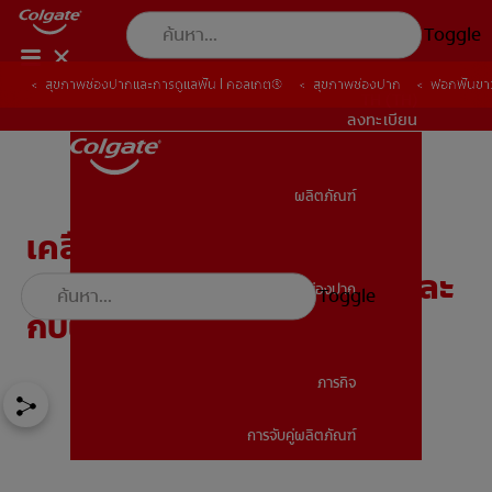
Toggle
สุขภาพช่องปากและการดูแลฟัน | คอลเกต®
สุขภาพช่องปาก
ฟอกฟันขาวร
TH (TH)
ลงทะเบียน
ผลิตภัณฑ์
ผลิตภัณฑ์
เคลือบฟันขาวราคาเท่าไร?
เปรียบเทียบวิธีทำเองที่บ้านและ
สุขภาพช่องปาก
Toggle
สุขภาพช่องปาก
กับผู้เชี่ยวชาญ
ภารกิจ
การจับคู่ผลิตภัณฑ์
ภารกิจ