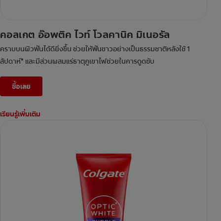
คอลเกต อ๊อพติค ไวท์ โวลคานิค มิเนอรัล
คราบบนผิวฟันได้ดียิ่งขึ้น ช่วยให้ฟันขาวอย่างเป็นธรรมชาติหลังใช้ 1
สัปดาห์* และมีส่วนผสมแร่ธาตุภูเขาไฟช่วยในการดูดซับ
ซื้อเลย
เรียนรู้เพิ่มเติม