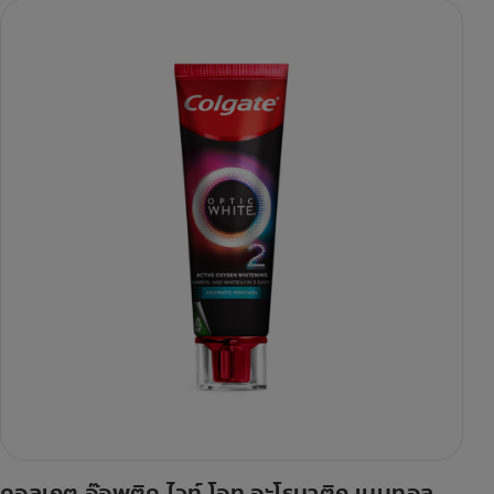
คอลเกต อ๊อพติค ไวท์ โอทู อะโรมาติก เมนทอล