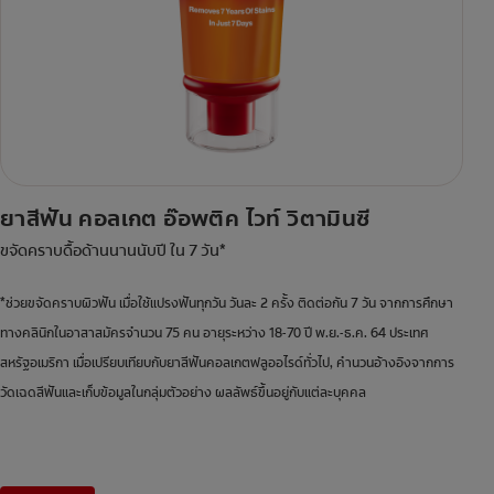
ยาสีฟัน คอลเกต อ๊อพติค ไวท์ วิตามินซี
ขจัดคราบดื้อด้านนานนับปี ใน 7 วัน*
*ช่วยขจัดคราบผิวฟัน เมื่อใช้แปรงฟันทุกวัน วันละ 2 ครั้ง ติดต่อกัน 7 วัน จากการศึกษา
ทางคลินิกในอาสาสมัครจำนวน 75 คน อายุระหว่าง 18-70 ปี พ.ย.-ธ.ค. 64 ประเทศ
สหรัฐอเมริกา เมื่อเปรียบเทียบกับยาสีฟันคอลเกตฟลูออไรด์ทั่วไป, คำนวนอ้างอิงจากการ
วัดเฉดสีฟันและเก็บข้อมูลในกลุ่มตัวอย่าง ผลลัพธ์ขึ้นอยู่กับแต่ละบุคคล