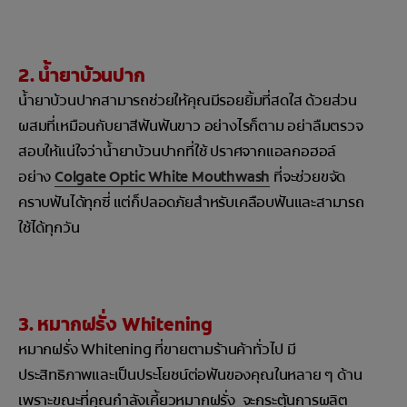
2. น้ำยาบ้วนปาก
น้ำยาบ้วนปากสามารถช่วยให้คุณมีรอยยิ้มที่สดใส ด้วยส่วน
ผสมที่เหมือนกับยาสีฟันฟันขาว อย่างไรก็ตาม อย่าลืมตรวจ
สอบให้แน่ใจว่าน้ำยาบ้วนปากที่ใช้ ปราศจากแอลกอฮอล์
อย่าง
Colgate Optic White Mouthwash
ที่จะช่วยขจัด
คราบฟันได้ทุกซี่ แต่ก็ปลอดภัยสำหรับเคลือบฟันและสามารถ
ใช้ได้ทุกวัน
3. หมากฝรั่ง Whitening
หมากฝรั่ง Whitening ที่ขายตามร้านค้าทั่วไป มี
ประสิทธิภาพและเป็นประโยชน์ต่อฟันของคุณในหลาย ๆ ด้าน
เพราะขณะที่คุณกำลังเคี้ยวหมากฝรั่ง จะกระตุ้นการผลิต