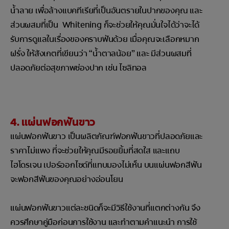
น้ำลาย เพื่อล้างแบคทีเรียที่เป็นอันตรายในปากของคุณ และ
ส่วนผสมที่เป็น Whitening ก็จะช่วยให้คุณมั่นใจได้ว่าจะได้
รับการดูแลในเรื่องของคราบฟันด้วย เมื่อคุณจะเลือกหมาก
ฝรั่ง ให้สังเกตที่เขียนว่า “น้ำตาลน้อย” และ มีส่วนผสมที่
ปลอดภัยต่อสุขภาพช่องปาก เช่น ไซลิทอล
4. แผ่นฟอกฟันขาว
แผ่นฟอกฟันขาว เป็นผลิตภัณฑ์ฟอกฟันขาวที่ปลอดภัยและ
ราคาไม่แพง ที่จะช่วยให้คุณมีรอยยิ้มที่สดใส และแถบ
ไฮโดรเจน เปอร์ออกไซด์ที่แทบมองไม่เห็น บนแผ่นฟอกสีฟัน
จะฟอกสีฟันของคุณอย่างอ่อนโยน
แผ่นฟอกฟันขาวแต่ละชนิดก็จะมีวิธีใช้งานที่แตกต่างกัน จึง
ควรศึกษาคู่มือก่อนการใช้งาน และทำตามคำแนะนำ การใช้