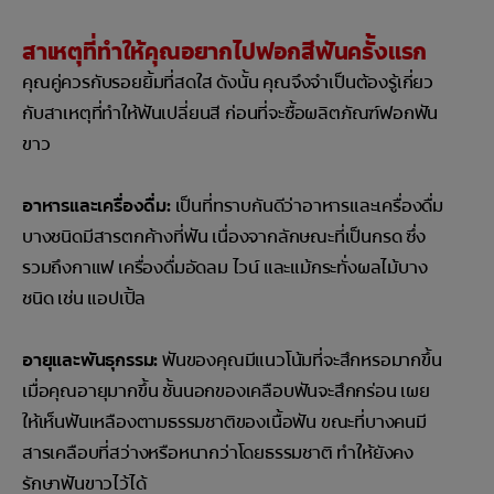
สาเหตุที่ทำให้คุณอยากไปฟอกสีฟันครั้งแรก
คุณคู่ควรกับรอยยิ้มที่สดใส ดังนั้น คุณจึงจำเป็นต้องรู้เกี่ยว
กับสาเหตุที่ทำให้ฟันเปลี่ยนสี ก่อนที่จะซื้อผลิตภัณฑ์ฟอกฟัน
ขาว
อาหารและเครื่องดื่ม:
เป็นที่ทราบกันดีว่าอาหารและเครื่องดื่ม
บางชนิดมีสารตกค้างที่ฟัน เนื่องจากลักษณะที่เป็นกรด ซึ่ง
รวมถึงกาแฟ เครื่องดื่มอัดลม ไวน์ และแม้กระทั่งผลไม้บาง
ชนิด เช่น แอปเปิ้ล
อายุและพันธุกรรม:
ฟันของคุณมีแนวโน้มที่จะสึกหรอมากขึ้น
เมื่อคุณอายุมากขึ้น ชั้นนอกของเคลือบฟันจะสึกกร่อน เผย
ให้เห็นฟันเหลืองตามธรรมชาติของเนื้อฟัน ขณะที่บางคนมี
สารเคลือบที่สว่างหรือหนากว่าโดยธรรมชาติ ทำให้ยังคง
รักษาฟันขาวไว้ได้