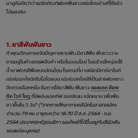
มาดูกันดีกว่าว่าผลิตภัณฑ์ฟอกฟันขาวชนิดไหนบ้างที่ใช้แล้ว
ได้ผลจริง
1. ยาสีฟันฟันขาว
ถ้าคุณต้องการขจัดปัญหาคราบฟัน มียาสีฟัน ฟันขาววาง
ขายอยู่ในห้างสรรพสินค้า หรือในออนไลน์ โดยส่วนใหญ่จะใช้
น้ำยาฟอกสีฟันแบบอ่อนโยน ในขณะที่บางชนิดมีคาร์บาไมด์
เปอร์ออกไซด์หรือไฮโดรเจน เปอร์ออกไซด์ที่เป็นสารฟอกขาว
อีกทางเลือกหนึ่ง คือการใช้ยาสีฟัน ฟันขาว
คอลเกต อ๊อพ
ติค ไวท์ โอทู
ที่มีพลังแอคทีฟ ออกซิเจน ขจัดคราบ เพื่อฟัน
ขาวขึ้นใน 3 วัน*
(*จากการศึกษาทางคลินิกในอาสาสมัคร
จำนวน 79 คน อายุระหว่าง 18-70 ปี ส.ค. 2564 - ก.ย.
2564 ประเทศสหรัฐอเมริกา ผลลัพธ์ที่ได้ขึ้นอยู่กับสีผิวฟัน
ของแต่ละบุคคล)