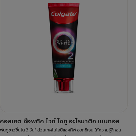
คอลเกต อ๊อพติค ไวท์ โอทู อะโรมาติก เมนทอล
ฟันดูขาวขึ้นใน 3 วัน* ด้วยเทคโนโลยีแอคทีฟ ออกซิเจน ให้ความรู้สึกอุ่น