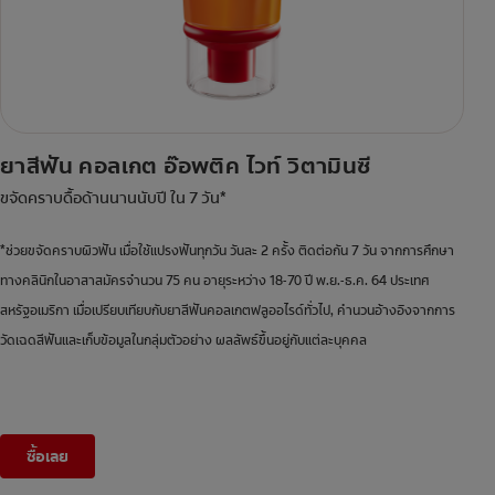
ยาสีฟัน คอลเกต อ๊อพติค ไวท์ วิตามินซี
ขจัดคราบดื้อด้านนานนับปี ใน 7 วัน*
*ช่วยขจัดคราบผิวฟัน เมื่อใช้แปรงฟันทุกวัน วันละ 2 ครั้ง ติดต่อกัน 7 วัน จากการศึกษา
ทางคลินิกในอาสาสมัครจำนวน 75 คน อายุระหว่าง 18-70 ปี พ.ย.-ธ.ค. 64 ประเทศ
สหรัฐอเมริกา เมื่อเปรียบเทียบกับยาสีฟันคอลเกตฟลูออไรด์ทั่วไป, คำนวนอ้างอิงจากการ
วัดเฉดสีฟันและเก็บข้อมูลในกลุ่มตัวอย่าง ผลลัพธ์ขึ้นอยู่กับแต่ละบุคคล
ซื้อเลย