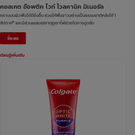
คอลเกต อ๊อพติค ไวท์ โวลคานิค มิเนอรัล
คราบบนผิวฟันได้ดียิ่งขึ้น ช่วยให้ฟันขาวอย่างเป็นธรรมชาติหลังใช้ 1
สัปดาห์* และมีส่วนผสมแร่ธาตุภูเขาไฟช่วยในการดูดซับ
ซื้อเลย
เรียนรู้เพิ่มเติม