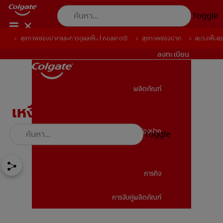
Toggle
สุขภาพช่องปากและการดูแลฟัน | คอลเกต®
สุขภาพช่องปาก
แปรงฟันแร
TH (TH)
ลงทะเบียน
ผลิตภัณฑ์
ผลิตภัณฑ์
เหงือกไม่แข็งแรง? ค้นพบ 3
สาเหตุที่ทำให้เหงือกอ่อนแอ
สุขภาพช่องปาก
Toggle
สุขภาพช่องปาก
ภารกิจ
การจับคู่ผลิตภัณฑ์
ภารกิจ