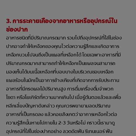
3. การระคายเคืองจากอาหารหรืออุปกรณ์ใน
ช่องปาก
อาหารชนิดที่มีปริมาณกรดมาก รวมไปถึงอุปกรณ์ที่ใส่ในช่อง
ปากอาจทำให้เหงือกของคุณไวต่อความรู้สึกและเกิดอาการ
เหงือกบวมไปจนถึงเป็นแผลที่เหงือกได้ โดยเฉพาะอาหารที่มี
ปริมาณกรดมากสามารถทำให้เหงือกเป็นแผลจนสามารถ
มองเห็นได้บนเนื้อเหงือกที่บอบบางในบริเวณขอบเหงือก
แผลร้อนในมักเป็นอาการข้างเคียงที่เกิดจากการรับประทาน
อาหารที่มีกรดผลไม้ปริมาณสูง การดื่มเครื่องดื่มจำพวก
โซดา หรือโยเกิร์ตที่หวานมากเกินไป เมื่อรู้ต้นตอแล้วและเพื่อ
หลีกเลี่ยงปัญหาดังกล่าว คุณควรพยายามลดปริมาณ
อาหารที่เป็นกรดลง แล้วคอยสังเกตว่าอาการเหงือกไวต่อ
ความรู้สึกนั้นหายไปภายใน 2-3 วันหรือไม่ คราวนี้เรามาดู
อุปกรณ์ที่ใส่ในช่องปากอย่าง ลวดดัดฟัน รีเทนเนอร์ ฟัน