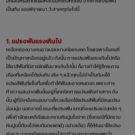
อักเสบหรือเกิดแผลหลังออกแรงกดเช่น จากการแปรงฟัน
เป็นต้น ลองพิจารณา 3 สาเหตุต่อไปนี้
1. แปรงฟันแรงเกินไป
เหงือกของบางคนอาจบอบบางต่อแรงกด โดยเฉพาะในคนที่
เป็นปัญหาเหงือกอยู่แล้ว ดังนั้น การแปรงฟันแรงเกินไปหรือ
ใช้ยาสีฟันที่มีสารขัดฟันมากเกินไปนั้น ก็อาจทำให้รู้สึกระคาย
เคืองที่เหงือกได้เช่นกัน จริง ๆ แล้วคุณไม่จำเป็นต้องใช้
แปรงสีฟันที่แข็งทื่อเพื่อทำให้ฟันสะอาดหมดจด เพราะการ
ทำความสะอาดฟันนั้นอยู่ที่เทคนิคการแปรงฟันต่างหาก ดัง
นั้น ผู้ที่มีเหงือกบอบบางก็ควรเลือกใช้แปรงสีฟันที่มีขนแปรง
อ่อนนุ่ม นอกจากนี้ ขณะที่แปรงฟัน แทนที่จะแปรงแบบหนัก ๆ
เพื่อกำจัดแบคทีเรียและคราบหินปูนในปาก (ซึ่งกรณีที่มีคราบ
หินปูนนี้ต้องไปพบทันตแพทย์) อย่างเดียว ก็ให้หันมาใช้แปรง
ค่อย ๆ นวดเหงือกของคุณไปมาด้วย และหากคุณพบว่า