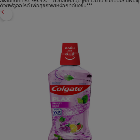
สะสมแบคทีเรีย 99.9% ** ช่วยลดกลิ่นปากยาวนาน ช่วยป้องกันฟันผุ
ด้วยฟลูออไรด์ เพื่อสุขภาพเหงือกที่ดียิ่งขึ้น***