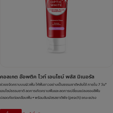
คอลเกต อ๊อพติค ไวท์ เอนไซม์ พลัส มิเนอรัล
ช่วยขจัดคราบบนผิวฟัน ให้ฟันขาวอย่างเป็นธรรมชาติหลังใช้ ภายใน 7 วัน*
เอนไซม์ธรรมชาติ ลดการเกิดคราบฟันและลดการเปลี่ยนแปลงของสีฟัน
ปลอดภัยต่อเคลือบฟัน
พร้อมสัมผัสรสชาติพีช (peach) ขณะแปรง
#