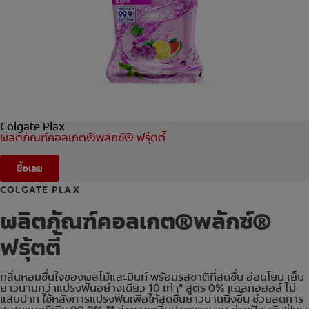
การจับคู่ผลิตภัณฑ์
TH (TH)
ลงทะเบียน
Colgate Plax
ผลิตภัณฑ์คอลเกต®พลักซ์® ฟรุ้ตตี้
ซื้อเลย
COLGATE PLAX
ผลิตภัณฑ์คอลเกต®พลักซ์®
ฟรุ้ตตี้
กลิ่นหอมชื่นใจของผลไม้และมินท์ พร้อมรสชาติที่สดชื่น อ่อนโยน เย็น
ยาวนานกว่าแปรงฟันอย่างเดียว 10 เท่า* สูตร 0% แอลกอฮอล์ ไม่
แสบปาก ใช้หลังการแปรงฟันเพื่อให้สดชื่นยาวนานนิ่งขึ้น ช่วยลดการ