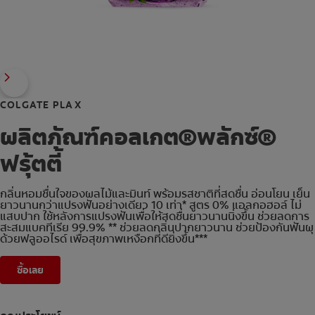
COLGATE PLAX
ผลิตภัณฑ์คอลเกต®พลักซ์®
ฟรุ้ตตี้
กลิ่นหอมชื่นใจของผลไม้และมินท์ พร้อมรสชาติที่สดชื่น อ่อนโยน เย็น
ยาวนานกว่าแปรงฟันอย่างเดียว 10 เท่า* สูตร 0% แอลกอฮอล์ ไม่
แสบปาก ใช้หลังการแปรงฟันเพื่อให้สดชื่นยาวนานนิ่งขึ้น ช่วยลดการ
สะสมแบคทีเรีย 99.9% ** ช่วยลดกลิ่นปากยาวนาน ช่วยป้องกันฟันผุ
ด้วยฟลูออไรด์ เพื่อสุขภาพเหงือกที่ดียิ่งขึ้น***
ซื้อเลย