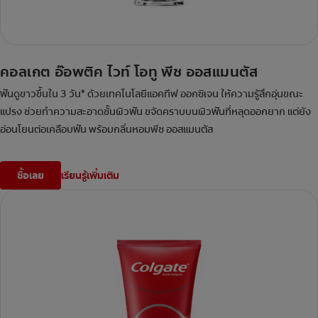
คอลเกต อ๊อพติค ไวท์ โอทู พีช ออสแมนตัส
ฟันดูขาวขึ้นใน 3 วัน* ด้วยเทคโนโลยีแอคทีฟ ออกซิเจน ให้ความรู้สึกอุ่นขณะ
แปรง ช่วยทำความสะอาดชั้นผิวฟัน ขจัดคราบบนผิวฟันที่หลุดออกยาก แต่ยัง
อ่อนโยนต่อเคลือบฟัน พร้อมกลิ่นหอมพีช ออสแมนตัส
ซื้อเลย
เรียนรู้เพิ่มเติม