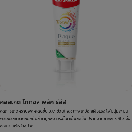
คอลเกต โททอล พลัค รีลีส
ลดการเกิดคราบพลัคได้ดีขึ้น 3X* ช่วยให้สุขภาพเหงือกแข็งแรง โฟมนุ่มละมุน
พร้อมรสชาติหอมหมื่นลี้ ชาอู่หลง และมิ้นท์เย็นสดชื่น ปราศจากสารสาร SLS จึง
อ่อนโยนต่อช่องปาก