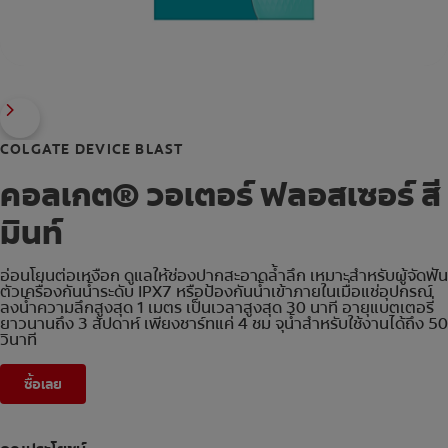
COLGATE DEVICE BLAST
คอลเกต® วอเตอร์ ฟลอสเซอร์ สี
มินท์
อ่อนโยนต่อเหงือก ดูแลให้ช่องปากสะอาดล้ำลึก เหมาะสำหรับผู้จัดฟัน
ตัวเครื่องกันน้ำระดับ IPX7 หรือป้องกันน้ำเข้าภายในเมื่อแช่อุปกรณ์
ลงน้ำความลึกสูงสุด 1 เมตร เป็นเวลาสูงสุด 30 นาที อายุแบตเตอรี่
ยาวนานถึง 3 สัปดาห์ เพียงชาร์ทแค่ 4 ชม จุน้ำสำหรับใช้งานได้ถึง 50
วินาที
ซื้อเลย