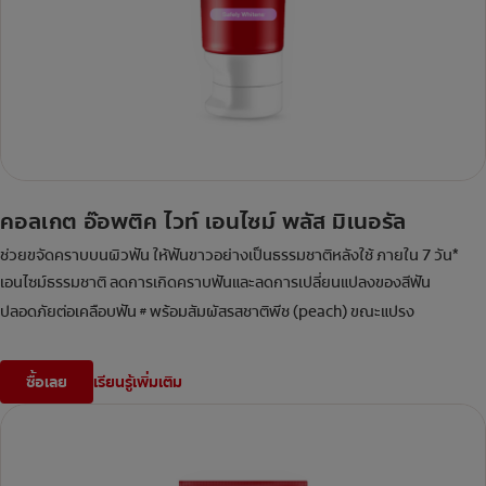
คอลเกต อ๊อพติค ไวท์ เอนไซม์ พลัส มิเนอรัล
ช่วยขจัดคราบบนผิวฟัน ให้ฟันขาวอย่างเป็นธรรมชาติหลังใช้ ภายใน 7 วัน*
เอนไซม์ธรรมชาติ ลดการเกิดคราบฟันและลดการเปลี่ยนแปลงของสีฟัน
ปลอดภัยต่อเคลือบฟัน
พร้อมสัมผัสรสชาติพีช (peach) ขณะแปรง
#
ซื้อเลย
เรียนรู้เพิ่มเติม