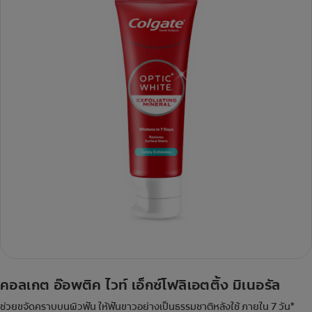
คอลเกต อ๊อพติค ไวท์ เอ็กซ์โฟลิเอตติ้ง มิเนอรัล
ช่วยขจัดคราบบนผิวฟัน ให้ฟันขาวอย่างเป็นธรรมชาติหลังใช้ ภายใน 7 วัน*