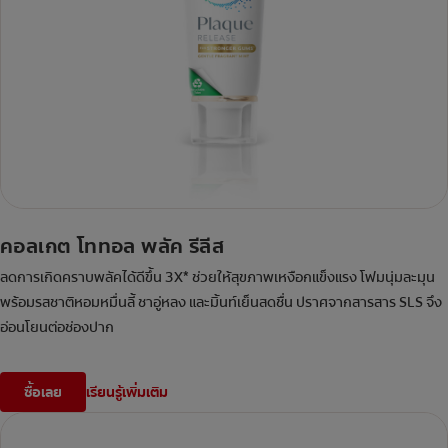
คอลเกต โททอล พลัค รีลีส
ลดการเกิดคราบพลัคได้ดีขึ้น 3X* ช่วยให้สุขภาพเหงือกแข็งแรง โฟมนุ่มละมุน
พร้อมรสชาติหอมหมื่นลี้ ชาอู่หลง และมิ้นท์เย็นสดชื่น ปราศจากสารสาร SLS จึง
อ่อนโยนต่อช่องปาก
ซื้อเลย
เรียนรู้เพิ่มเติม