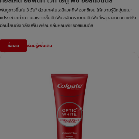
คอลเกต อ๊อพติค ไวท์ โอทู พีช ออสแมนตัส
ฟันดูขาวขึ้นใน 3 วัน* ด้วยเทคโนโลยีแอคทีฟ ออกซิเจน ให้ความรู้สึกอุ่นขณะ
แปรง ช่วยทำความสะอาดชั้นผิวฟัน ขจัดคราบบนผิวฟันที่หลุดออกยาก แต่ยัง
อ่อนโยนต่อเคลือบฟัน พร้อมกลิ่นหอมพีช ออสแมนตัส
ซื้อเลย
เรียนรู้เพิ่มเติม