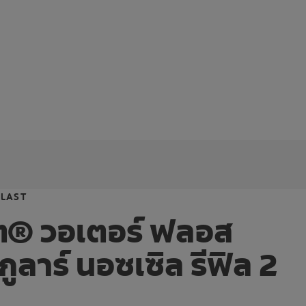
BLAST
® วอเตอร์ ฟลอส
กูลาร์ นอซเซิล รีฟิล 2