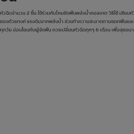
หัวฉีดจำนวน 2 ชิ้น ใช้ร่วมกับไหมขัดฟันพลังน้ำคอลเกต วิธีใช้ เสียบห
ของตัวแทงค์ แรงดันจากพลังน้ำ ช่วยทำความสะอาดตามซอกฟันและร่อ
ทุกวัย อ่อนโยนกับผู้จัดฟัน ควรเปลี่ยนหัวฉีดทุกๆ 6 เดือน เพื่อสุขอนา