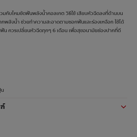
ร่วมกับไหมขัดฟันพลังน้ำคอลเกต วิธีใช้ เสียบหัวฉีดลงที่ด้านบน
ากพลังน้ำ ช่วยทำความสะอาดตามซอกฟันและร่องเหงือก ใช้ได้
ดฟัน ควรเปลี่ยนหัวฉีดทุกๆ 6 เดือน เพื่อสุขอนามัยช่องปากที่ดี
ูน
ฑ์