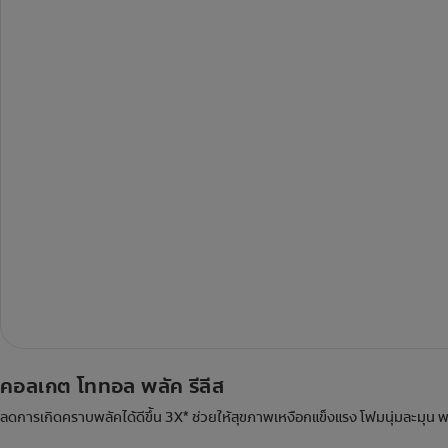
คอลเกต โททอล พลัค รีลีส
ลดการเกิดคราบพลัคได้ดีขึ้น 3X* ช่วยให้สุขภาพเหงือกแข็งแรง โฟมนุ่มละมุน พ