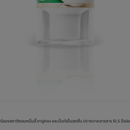
ร้อมรสชาติหอมหมื่นลี้ ชาอู่หลง และมิ้นท์เย็นสดชื่น ปราศจากสารสาร SLS จึงอ