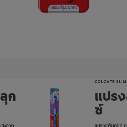
COLGATE SLIM
ลุก
แปรง
ซ์
ามสะอาด
แปรงสีฟันคอลเก