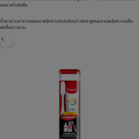
ลมหายใจสดชื่น
น้ำยาบ้วนปาก คอลเกต พลักซ์ เปปเปอร์มินท์ เฟรช สูตรผสานพลังความเย็น
สดชื่นยาวนาน