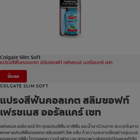
การจับคู่ผลิตภัณฑ์
TH (TH)
ลงทะเบียน
Colgate Slim Soft
แปรงสีฟันคอลเกต สลิมซอฟท์ เฟรชเนส ออรัลเเคร์ เซท
ซื้อเลย
COLGATE SLIM SOFT
แปรงสีฟันคอลเกต สลิมซอฟท์
เฟรชเนส ออรัลเเคร์ เซท
เฟรชเนส ออรัล แคร์ คิท ชุดแปรงสีฟัน ยาสีฟัน และน้ำยาบ้วนปาก สะดวกในการ
พกพาแปรงสีฟันคอลเกต สลิมซอฟท์ ดีพ คลีน ทำความสะอาดลึกอย่างนุ่มนวล
คอลเกตยาสีฟัน โททอลแอดวานส์ เฟรช เจล สูตรเฉพาะพิเศษปกป้องแบคทีเรีย