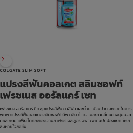
COLGATE SLIM SOFT
แปรงสีฟันคอลเกต สลิมซอฟท์
เฟรชเนส ออรัลเเคร์ เซท
เฟรชเนส ออรัล แคร์ คิท ชุดแปรงสีฟัน ยาสีฟัน และน้ำยาบ้วนปาก สะดวกในการ
พกพาแปรงสีฟันคอลเกต สลิมซอฟท์ ดีพ คลีน ทำความสะอาดลึกอย่างนุ่มนวล
คอลเกตยาสีฟัน โททอลแอดวานส์ เฟรช เจล สูตรเฉพาะพิเศษปกป้องแบคทีเรีย
ลมหายใจสดชื่น