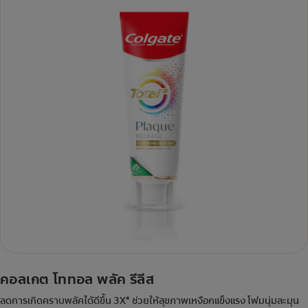
คอลเกต โททอล พลัค รีลีส
ลดการเกิดคราบพลัคได้ดีขึ้น 3X* ช่วยให้สุขภาพเหงือกแข็งแรง โฟมนุ่มละมุน