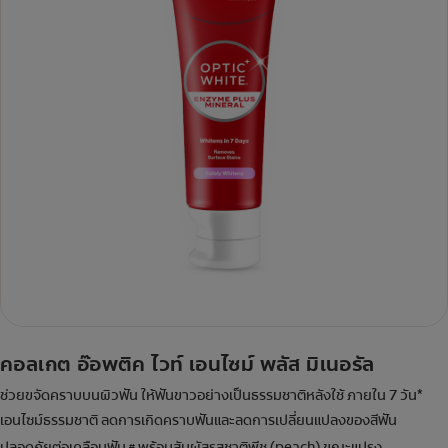
คอลเกต อ๊อพติค ไวท์ เอนไซม์ พลัส มิเนอรัล
ช่วยขจัดคราบบนผิวฟัน ให้ฟันขาวอย่างเป็นธรรมชาติหลังใช้ ภายใน 7 วัน*
เอนไซม์ธรรมชาติ ลดการเกิดคราบฟันและลดการเปลี่ยนแปลงของสีฟัน
ปลอดภัยต่อเคลือบฟัน
พร้อมสัมผัสรสชาติพีช (peach) ขณะแปรง
#