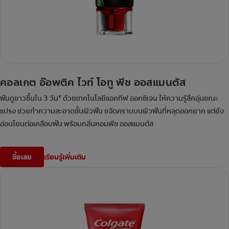
คอลเกต อ๊อพติค ไวท์ โอทู พีช ออสแมนตัส
ฟันดูขาวขึ้นใน 3 วัน* ด้วยเทคโนโลยีแอคทีฟ ออกซิเจน ให้ความรู้สึกอุ่นขณะ
แปรง ช่วยทำความสะอาดชั้นผิวฟัน ขจัดคราบบนผิวฟันที่หลุดออกยาก แต่ยัง
อ่อนโยนต่อเคลือบฟัน พร้อมกลิ่นหอมพีช ออสแมนตัส
ซื้อเลย
เรียนรู้เพิ่มเติม