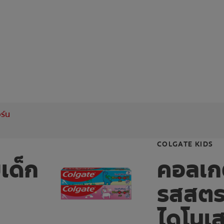
ร์น
COLGATE KIDS
เด็ก
คอลเกต
รสสตรอ
น
ไดโนเส