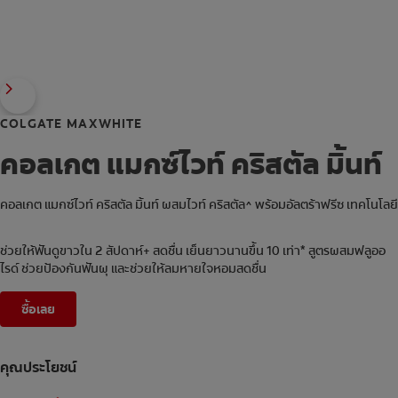
COLGATE MAXWHITE
คอลเกต แมกซ์ไวท์ คริสตัล มิ้นท์
คอลเกต แมกซ์ไวท์ คริสตัล มิ้นท์ ผสมไวท์ คริสตัล^ พร้อมอัลตร้าฟรีซ เทคโนโลยี
ช่วยให้ฟันดูขาวใน 2 สัปดาห์+ สดชื่น เย็นยาวนานขึ้น 10 เท่า* สูตรผสมฟลูออ
ไรด์ ช่วยป้องกันฟันผุ และช่วยให้ลมหายใจหอมสดชื่น
ซื้อเลย
คุณประโยชน์