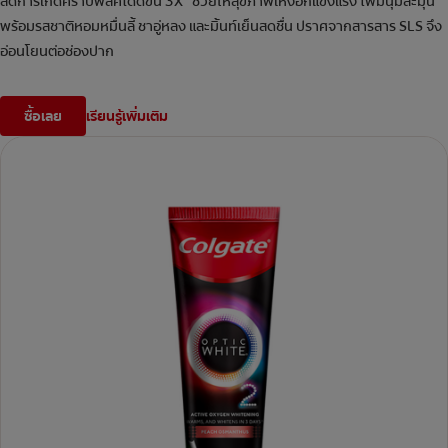
ลดการเกิดคราบพลัคได้ดีขึ้น 3X* ช่วยให้สุขภาพเหงือกแข็งแรง โฟมนุ่มละมุน
พร้อมรสชาติหอมหมื่นลี้ ชาอู่หลง และมิ้นท์เย็นสดชื่น ปราศจากสารสาร SLS จึง
อ่อนโยนต่อช่องปาก
ซื้อเลย
เรียนรู้เพิ่มเติม