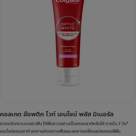
คอลเกต อ๊อพติค ไวท์ เอนไซม์ พลัส มิเนอรัล
ช่วยขจัดคราบบนผิวฟัน ให้ฟันขาวอย่างเป็นธรรมชาติหลังใช้ ภายใน 7 วัน*
เอนไซม์ธรรมชาติ ลดการเกิดคราบฟันและลดการเปลี่ยนแปลงของสีฟัน