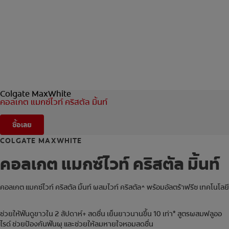
การจับคู่ผลิตภัณฑ์
TH (TH)
ลงทะเบียน
Colgate MaxWhite
คอลเกต แมกซ์ไวท์ คริสตัล มิ้นท์
ซื้อเลย
COLGATE MAXWHITE
คอลเกต แมกซ์ไวท์ คริสตัล มิ้นท์
คอลเกต แมกซ์ไวท์ คริสตัล มิ้นท์ ผสมไวท์ คริสตัล^ พร้อมอัลตร้าฟรีซ เทคโนโลยี
ช่วยให้ฟันดูขาวใน 2 สัปดาห์+ สดชื่น เย็นยาวนานขึ้น 10 เท่า* สูตรผสมฟลูออ
ไรด์ ช่วยป้องกันฟันผุ และช่วยให้ลมหายใจหอมสดชื่น