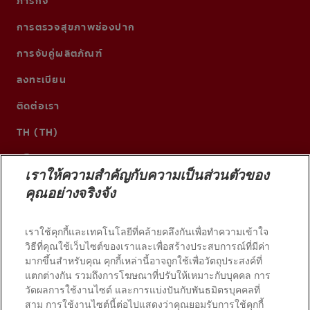
ภารกิจ
การตรวจสุขภาพช่องปาก
การจับคู่ผลิตภัณฑ์
ลงทะเบียน
ติดต่อเรา
TH (TH)
เราให้ความสำคัญกับความเป็นส่วนตัวของ
คุณอย่างจริงจัง
เราใช้คุกกี้และเทคโนโลยีที่คล้ายคลึงกันเพื่อทำความเข้าใจ
วิธีที่คุณใช้เว็บไซต์ของเราและเพื่อสร้างประสบการณ์ที่มีค่า
มากขึ้นสำหรับคุณ คุกกี้เหล่านี้อาจถูกใช้เพื่อวัตถุประสงค์ที่
แตกต่างกัน รวมถึงการโฆษณาที่ปรับให้เหมาะกับบุคคล การ
วัดผลการใช้งานไซต์ และการแบ่งปันกับพันธมิตรบุคคลที่
© 2026 บริษัท คอลเกต-ปาล์มโอลีฟ สงวนลิขสิทธิ์
สาม การใช้งานไซต์นี้ต่อไปแสดงว่าคุณยอมรับการใช้คุกกี้