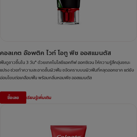
คอลเกต อ๊อพติค ไวท์ โอทู พีช ออสแมนตัส
ฟันดูขาวขึ้นใน 3 วัน* ด้วยเทคโนโลยีแอคทีฟ ออกซิเจน ให้ความรู้สึกอุ่นขณะ
แปรง ช่วยทำความสะอาดชั้นผิวฟัน ขจัดคราบบนผิวฟันที่หลุดออกยาก แต่ยัง
อ่อนโยนต่อเคลือบฟัน พร้อมกลิ่นหอมพีช ออสแมนตัส
ซื้อเลย
เรียนรู้เพิ่มเติม