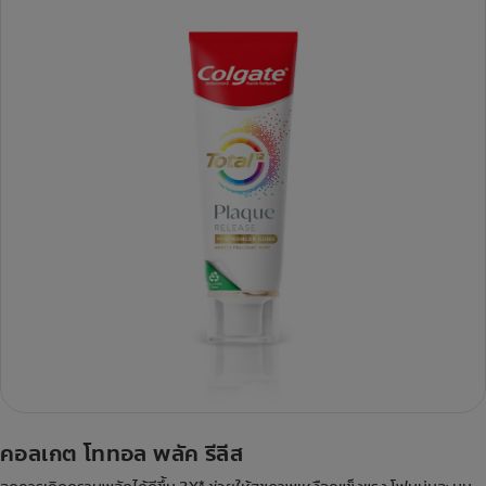
คอลเกต โททอล พลัค รีลีส