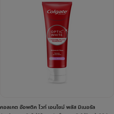
คอลเกต อ๊อพติค ไวท์ เอนไซม์ พลัส มิเนอรัล