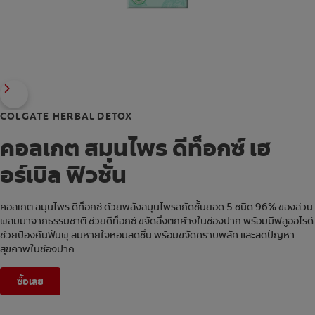
COLGATE HERBAL DETOX
คอลเกต สมุนไพร ดีท็อกซ์ เฮ
อร์เบิล ฟิวชั่น
คอลเกต สมุนไพร ดีท็อกซ์ ด้วยพลังสมุนไพรสกัดชั้นยอด 5 ชนิด 96% ของส่วน
ผสมมาจากธรรมชาติ ช่วยดีท็อกซ์ ขจัดสิ่งตกค้างในช่องปาก พร้อมมีฟลูออไรด์
ช่วยป้องกันฟันผุ ลมหายใจหอมสดชื่น พร้อมขจัดคราบพลัค และลดปัญหา
สุขภาพในช่องปาก
ซื้อเลย