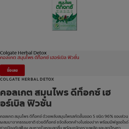
การจับคู่ผลิตภัณฑ์
TH (TH)
ลงทะเบียน
Colgate Herbal Detox
คอลเกต สมุนไพร ดีท็อกซ์ เฮอร์เบิล ฟิวชั่น
ซื้อเลย
COLGATE HERBAL DETOX
คอลเกต สมุนไพร ดีท็อกซ์ เฮ
อร์เบิล ฟิวชั่น
คอลเกต สมุนไพร ดีท็อกซ์ ด้วยพลังสมุนไพรสกัดชั้นยอด 5 ชนิด 96% ของส่วน
ผสมมาจากธรรมชาติ ช่วยดีท็อกซ์ ขจัดสิ่งตกค้างในช่องปาก พร้อมมีฟลูออไรด์
ช่วยป้องกันฟันผุ ลมหายใจหอมสดชื่น พร้อมขจัดคราบพลัค และลดปัญหา