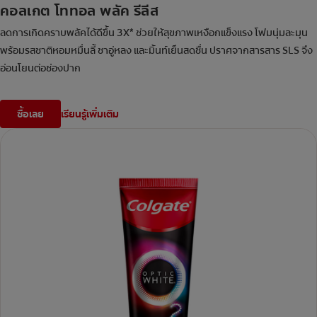
คอลเกต โททอล พลัค รีลีส
ลดการเกิดคราบพลัคได้ดีขึ้น 3X* ช่วยให้สุขภาพเหงือกแข็งแรง โฟมนุ่มละมุน
พร้อมรสชาติหอมหมื่นลี้ ชาอู่หลง และมิ้นท์เย็นสดชื่น ปราศจากสารสาร SLS จึง
อ่อนโยนต่อช่องปาก
ซื้อเลย
เรียนรู้เพิ่มเติม