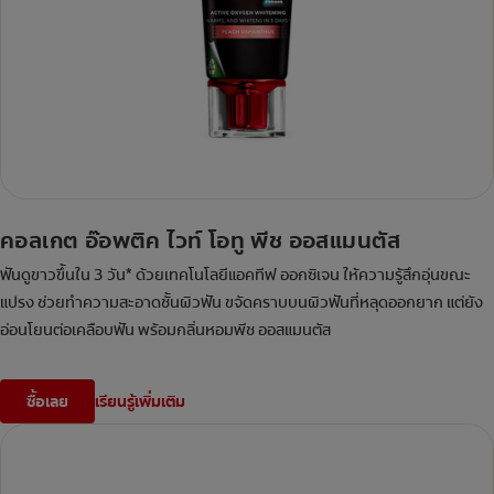
คอลเกต อ๊อพติค ไวท์ โอทู พีช ออสแมนตัส
ฟันดูขาวขึ้นใน 3 วัน* ด้วยเทคโนโลยีแอคทีฟ ออกซิเจน ให้ความรู้สึกอุ่นขณะ
แปรง ช่วยทำความสะอาดชั้นผิวฟัน ขจัดคราบบนผิวฟันที่หลุดออกยาก แต่ยัง
อ่อนโยนต่อเคลือบฟัน พร้อมกลิ่นหอมพีช ออสแมนตัส
ซื้อเลย
เรียนรู้เพิ่มเติม