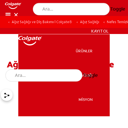
Toggle
Ağız Sağlığı ve Diş Bakımı | Colgate®
Ağız Sağlığı
Nefes Temizl
TR (TR)
KAYIT OL
ÜRÜNLER
ÜRÜNLER
Ağız Kokusunu Gidermede
Nane Şekerinin Etkisi
Toggle
AĞIZ SAĞLIĞI
AĞIZ SAĞLIĞI
MİSYON
MİSYON