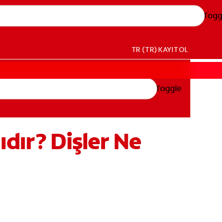
Togg
TR (TR)
KAYIT OL
Toggle
dır? Dişler Ne