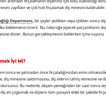
hemen ardından fırçalamanın dişleriniz için kötü olabileceği ko
ini zayıflatır ve çok hızlı fırçalamak diş minesini kaldırabilir.
Sağlığı Departmanı
,
bir şeyler yedikten veya içtikten sonra dişl
a beklemenizi önerir. Bu, tükürüğe yiyecek parçacıklarını do
iyesine döner. Bunun gerçekleşmesini beklerken içme suyunu
emek İyi Mi?
süre sonra ve yatmadan önce fırçaladığınızdan emin olmanızdı
e, diş minesine saldırmasına, diş etlerini tahriş etmesine ve di
miş olursunuz. Bu nedenle, akşam yemeğinden bir saat sonra ve
eti çizgisinde ve dişlerin tüm yüzeyini etkili bir şekilde fır