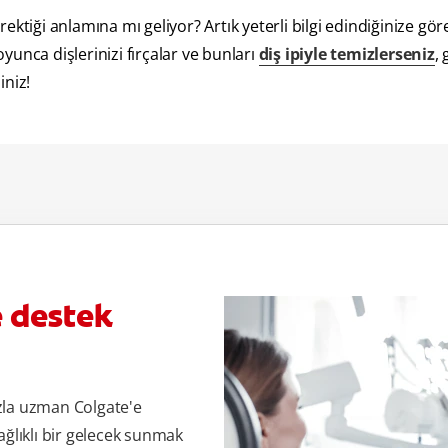
ktiği anlamına mı geliyor? Artık yeterli bilgi edindiğinize göre
oyunca dişlerinizi fırçalar ve bunları
diş ipiyle temizlerseniz
,
iniz!
e destek
zla uzman Colgate'e
ağlıklı bir gelecek sunmak