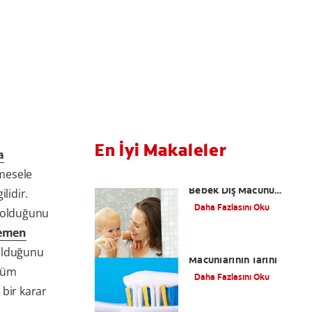
En İyi Makaleler
a
mesele
Bebeğin İlk Dişleri:
Bebek Diş Macunu
lidir.
Kullanılmalı Mı?
Daha Fazlasını Oku
n olduğunu
emen
Diş Fırçaları ve
olduğunu
Macunlarının Tarihi
 tüm
Daha Fazlasını Oku
 bir karar