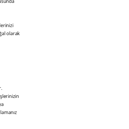
nusunda
erinizi
ğal olarak
r.
şlerinizin
ya
çalamanız