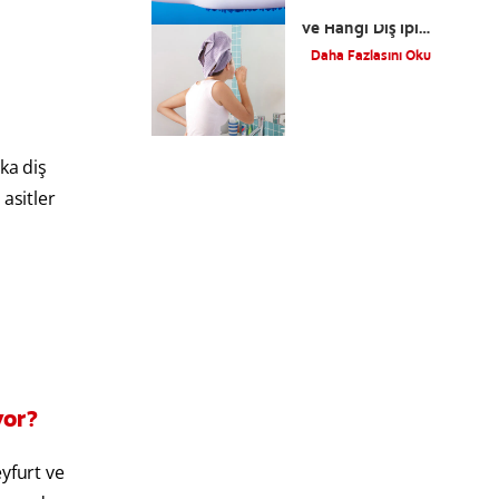
Diş İpi Nasıl Kullanılır
ve Hangi Diş İpi
Kullanılmalıdır?
Daha Fazlasını Oku
ka diş
 asitler
yor?
eyfurt ve