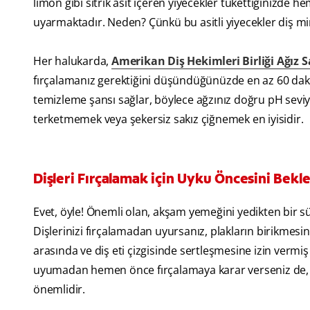
limon gibi sitrik asit içeren yiyecekler tükettiğinizde 
uyarmaktadır. Neden? Çünkü bu asitli yiyecekler diş mines
Her halukarda,
Amerikan Diş Hekimleri Birliği Ağız 
fırçalamanız gerektiğini düşündüğünüzde en az 60 dakik
temizleme şansı sağlar, böylece ağzınız doğru pH sev
terketmemek veya şekersiz sakız çiğnemek en iyisidir.
Dişleri Fırçalamak için Uyku Öncesini Bekl
Evet, öyle! Önemli olan, akşam yemeğini yedikten bir 
Dişlerinizi fırçalamadan uyursanız, plakların birikmesin
arasında ve diş eti çizgisinde sertleşmesine izin ver
uyumadan hemen önce fırçalamaya karar verseniz de, diş 
önemlidir.