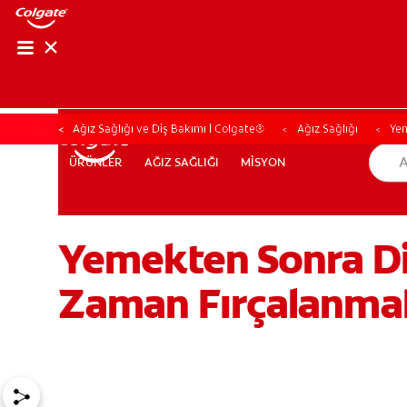
Ağız Sağlığı ve Diş Bakımı | Colgate®
Ağız Sağlığı
Yem
AĞIZ SAĞLIĞI
MİSYON
ÜRÜNLER
ÜRÜNLER
AĞIZ SAĞLIĞI
MİSYON
Yemekten Sonra Diş
TR (TR)
KAYIT OL
Zaman Fırçalanmal