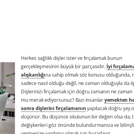
Herkes sağlıklı dişler ister ve fırçalamak bunun
gerçekleşmesinin büyük bir parçasıdır.
İyi fırçalam
alışkanlığı
na sahip olmak söz konusu olduğunda, 
sadece nasıl olduğu değil, ne zaman olduğuyla da ilgi
Dişlerinizi fırçalamak için doğru zamanın ne zama
mu merak ediyorsunuz? Bazı insanlar
yemekten h
sonra dişlerini fırçalamanın
yapılacak doğru şey 
düşünür. Bu düşünce okulunun bir değeri olsa da,
değişkenleri göz önünde bulundurmanıza ve bilinçli
vermenize yardımcı olmak için buradayız.