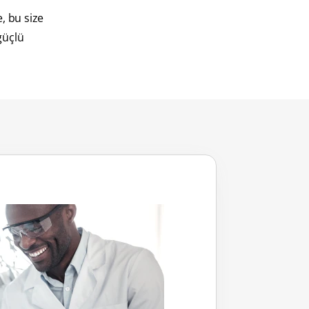
, bu size
 güçlü