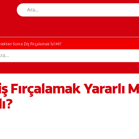
ekten Sonra Diş Fırçalamak İyi Mi?
 Fırçalamak Yararlı Mı
ı?