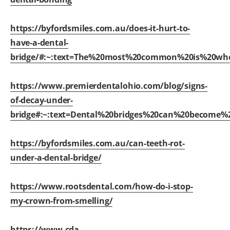
https://byfordsmiles.com.au/does-it-hurt-to-
have-a-dental-
bridge/#:~:text=The%20most%20common%20is%20wh
https://www.premierdentalohio.com/blog/signs-
of-decay-under-
bridge#:~:text=Dental%20bridges%20can%20becom
https://byfordsmiles.com.au/can-teeth-rot-
under-a-dental-bridge/
https://www.rootsdental.com/how-do-i-stop-
my-crown-from-smelling/
https://www.cda-