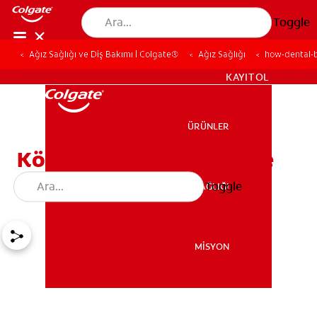
Toggle
Ağız Sağlığı ve Diş Bakımı | Colgate®
Ağız Sağlığı
how-dental-
TR (TR)
KAYIT OL
ÜRÜNLER
ÜRÜNLER
Köprü Diş Nasıl Yapılır, Ne
Kadar Dayanır?
Toggle
AĞIZ SAĞLIĞI
AĞIZ SAĞLIĞI
MİSYON
MİSYON