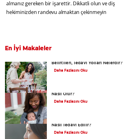
almanız gereken bir işarettir. Dikkatli olun ve diş
hekiminizden randevu almaktan çekinmeyin
En İyi Makaleler
Yutkunma Zorluğu Disfaji Nedenleri,
Belirtileri, Tedavi Yolları Nelerdir?
Daha Fazlasını Oku
Dudak Bağı Nasıl Anlaşılır ve Tedavisi
Nasıl Olur?
Daha Fazlasını Oku
Alt Çene Yamukluğu (Prognatizm)
Nasıl Tedavi Edilir?
Daha Fazlasını Oku