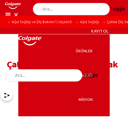
Toggle
Ağız Sağlığı ve Diş Bakımı | Colgate®
Ağız Sağlığı
Çatlak Diş S
TR (TR)
KAYIT OL
ÜRÜNLER
ÜRÜNLER
Çatlak Diş Sendromu Çatlak
Diş Nedenleri & Tedavisi
Toggle
AĞIZ SAĞLIĞI
AĞIZ SAĞLIĞI
MİSYON
MİSYON