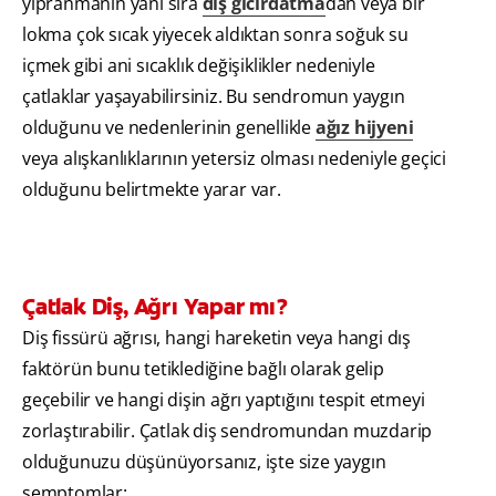
yıpranmanın yanı sıra
diş gıcırdatma
dan veya bir
lokma çok sıcak yiyecek aldıktan sonra soğuk su
içmek gibi ani sıcaklık değişiklikler nedeniyle
çatlaklar yaşayabilirsiniz. Bu sendromun yaygın
olduğunu ve nedenlerinin genellikle
ağız hijyeni
veya alışkanlıklarının yetersiz olması nedeniyle geçici
olduğunu belirtmekte yarar var.
Çatlak Diş, Ağrı Yapar mı?
Diş fissürü ağrısı, hangi hareketin veya hangi dış
faktörün bunu tetiklediğine bağlı olarak gelip
geçebilir ve hangi dişin ağrı yaptığını tespit etmeyi
zorlaştırabilir. Çatlak diş sendromundan muzdarip
olduğunuzu düşünüyorsanız, işte size yaygın
semptomlar: