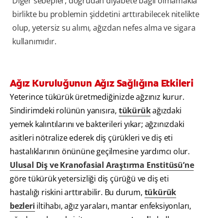
Diğer sebepler, doğrudan diyabete bağlı olmamakla
birlikte bu problemin şiddetini arttırabilecek nitelikte
olup, yetersiz su alımı, ağızdan nefes alma ve sigara
kullanımıdır.
Ağız Kuruluğunun Ağız Sağlığına Etkileri
Yeterince tükürük üretmediğinizde ağzınız kurur.
Sindirimdeki rolünün yanısıra,
tükürük
ağızdaki
yemek kalıntılarını ve bakterileri yıkar; ağzınızdaki
asitleri nötralize ederek diş çürükleri ve diş eti
hastalıklarının önününe geçilmesine yardımcı olur.
Ulusal Diş ve Kranofasial Araştırma Enstitüsü’ne
göre tükürük yetersizliği diş çürüğü ve diş eti
hastalığı riskini arttırabilir. Bu durum,
tükürük
bezleri
iltihabı, ağız yaraları, mantar enfeksiyonları,