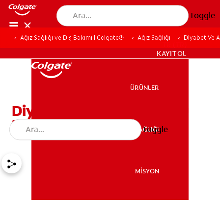
Toggle
Ağız Sağlığı ve Diş Bakımı | Colgate®
Ağız Sağlığı
Diyabet Ve Ağ
TR (TR)
KAYIT OL
ÜRÜNLER
ÜRÜNLER
Diyabet Ve Ağız Kuruluğu
İlişkisi
Toggle
AĞIZ SAĞLIĞI
AĞIZ SAĞLIĞI
MİSYON
MİSYON