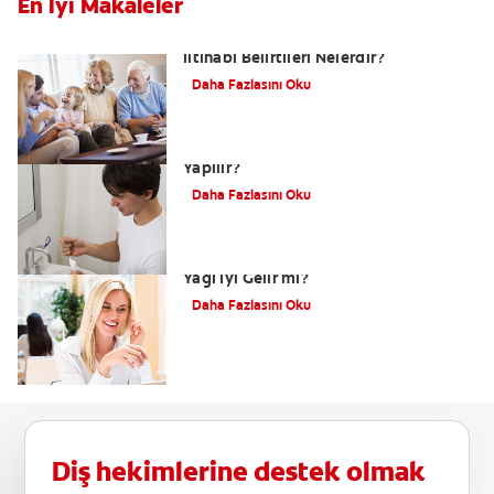
En İyi Makaleler
Bebeklerde & Çocuklarda Diş Eti
İltihabı Belirtileri Nelerdir?
Daha Fazlasını Oku
Evde Diş Eti İltihabı Tedavisi Nasıl
Yapılır?
Daha Fazlasını Oku
Diş Eti Çekilmesine Hindistan Cevizi
Yağı İyi Gelir mi?
Daha Fazlasını Oku
Diş hekimlerine destek olmak