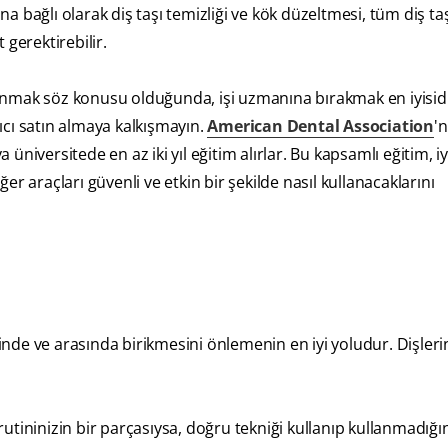
na bağlı olarak diş taşı temizliği ve kök düzeltmesi, tüm diş taş
t gerektirebilir.
anmak söz konusu olduğunda, işi uzmanına bırakmak en iyisidi
cı satın almaya kalkışmayın.
American Dental Association
'
 üniversitede en az iki yıl eğitim alırlar. Bu kapsamlı eğitim, iy
iğer araçları güvenli ve etkin bir şekilde nasıl kullanacaklarını
inde ve arasında birikmesini önlemenin en iyi yoludur. Dişleri
utininizin bir parçasıysa, doğru tekniği kullanıp kullanmadığın