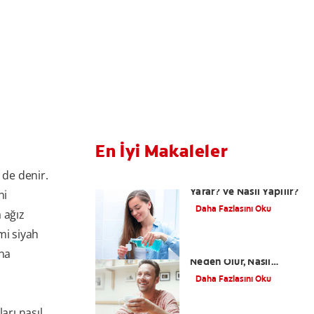
En İyi Makaleler
 de denir.
Gargara Nedir? Ne İşe
Yarar? ve Nasıl Yapılır?
ni
Daha Fazlasını Oku
a ağız
imi siyah
Dişteki Siyah Lekeler
una
Neden Olur, Nasıl
Geçer?
Daha Fazlasını Oku
arı nasıl