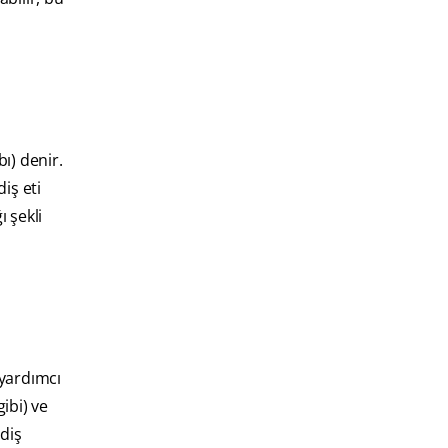
bı) denir.
iş eti
ı şekli
 yardımcı
ibi) ve
 diş