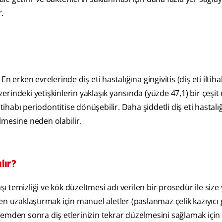
r.
En erken evrelerinde diş eti hastalığına gingivitis (diş eti iltiha
erindeki yetişkinlerin yaklaşık yarısında (yüzde 47,1) bir çeşit d
tihabı periodontitise dönüşebilir. Daha şiddetli diş eti hastalığ
lmesine neden olabilir.
lır?
şı temizliği ve kök düzeltmesi adı verilen bir prosedür ile size
den uzaklaştırmak için manuel aletler (paslanmaz çelik kazıyıcı g
işlemden sonra diş etlerinizin tekrar düzelmesini sağlamak için