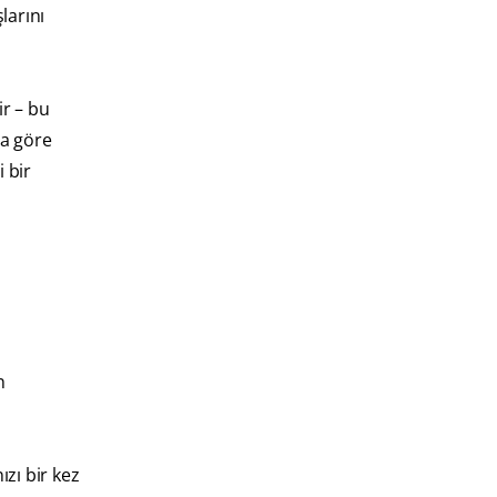
larını
r – bu
na göre
i bir
n
ızı bir kez