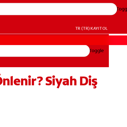
Togg
TR (TR)
KAYIT OL
Toggle
Önlenir? Siyah Diş