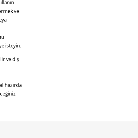
llanın.
dermek ve
veya
nu
e isteyin.
ir ve diş
alihazırda
ceğiniz