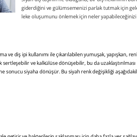
giderdiğini ve gülümsemenizi parlak tutmak için ge
leke oluşumunu önlemek için neler yapabileceğinizi
lama ve diş ipi kullanımı ile çıkarılabilen yumuşak, yapışkan, ren
 sertleşebilir ve kalkülüse dönüşebilir, bu da uzaklaştırılması 
lenme sonucu siyaha dönüşür. Bu siyah renk değişikliği aşağıdak
ale getirir ve bakterilerin saklanması için daha fazla yer sağlay