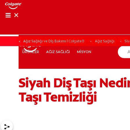
Ağız Sağlığı ve Diş Bakımı | Colgate®
Ağız Sağlığı
Siy
AĞIZ SAĞLIĞI
MİSYON
ÜRÜNLER
ÜRÜNLER
AĞIZ SAĞLIĞI
MİSYON
Siyah Diş Taşı Nedi
TR (TR)
KAYIT OL
Taşı Temizliği