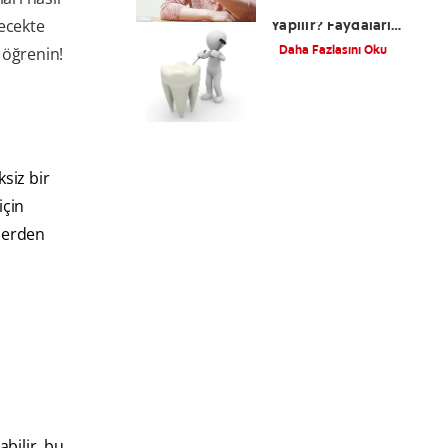
Diş Taşı Temizliği Nasıl
lecekte
Yapılır? Faydaları
Nelerdir?
Daha Fazlasını Oku
 öğrenin!
ksiz bir
için
ilerden
abilir, bu