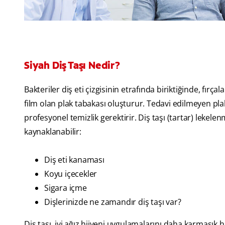
Siyah Diş Taşı Nedir?
Bakteriler diş eti çizgisinin etrafında biriktiğinde, fırça
film olan plak tabakası oluşturur. Tedavi edilmeyen plak
profesyonel temizlik gerektirir. Diş taşı (tartar) leke
kaynaklanabilir:
Diş eti kanaması
Koyu içecekler
Sigara içme
Dişlerinizde ne zamandır diş taşı var?
Diş taşı, iyi ağız hijyeni uygulamalarını daha karmaşık h