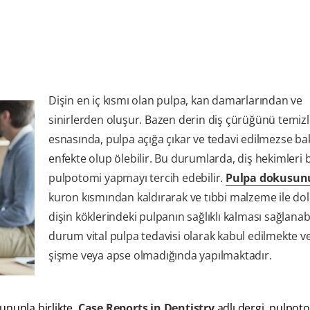
Dişin en iç kısmı olan pulpa, kan damarlarından ve
sinirlerden oluşur. Bazen derin diş çürüğünü temi
esnasında, pulpa açığa çıkar ve tedavi edilmezse ba
enfekte olup ölebilir. Bu durumlarda, diş hekimleri b
pulpotomi yapmayı tercih edebilir.
Pulpa dokusun
kuron kısmından kaldırarak ve tıbbi malzeme ile do
dişin köklerindeki pulpanın sağlıklı kalması sağlanabi
durum vital pulpa tedavisi olarak kabul edilmekte ve
şişme veya apse olmadığında yapılmaktadır.
ununla birlikte,
Case Reports in Dentistry
adlı dergi, pulpot