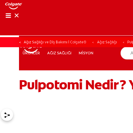
Ağız Sağlığı ve Diş Bakımı | Colgate®
Ağız Sağlığı
Pul
AĞIZ SAĞLIĞI
MİSYON
ÜRÜNLER
ÜRÜNLER
AĞIZ SAĞLIĞI
MİSYON
Pulpotomi Nedir? Y
TR (TR)
KAYIT OL