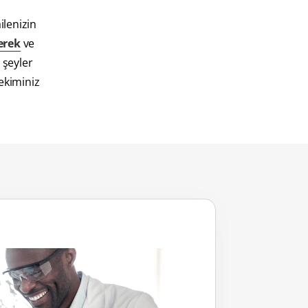
ilenizin
erek
ve
 şeyler
hekiminiz