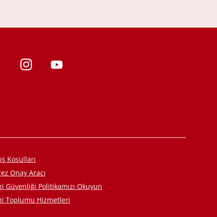
ış Koşulları
rez Onay Aracı
gi Güvenliği Politikamızı Okuyun
gi Toplumu Hizmetleri