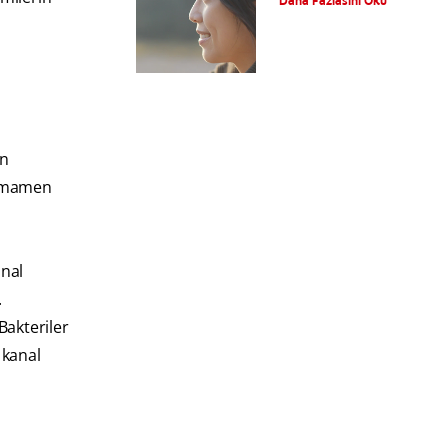
Daha Fazlasını Oku
in
tamamen
anal
.
Bakteriler
 kanal