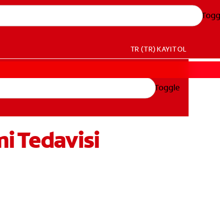
Togg
TR (TR)
KAYIT OL
Toggle
i Tedavisi