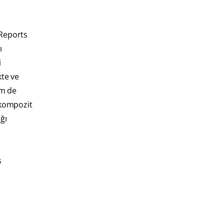
 Reports
ı
i
kte ve
em de
 kompozit
ğı
ş