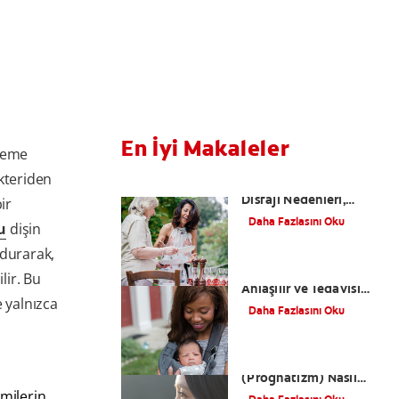
En İyi Makaleler
zleme
kteriden
Yutkunma Zorluğu
Disfaji Nedenleri,
ir
Belirtileri, Tedavi
Daha Fazlasını Oku
u
dişin
Yolları Nelerdir?
ldurarak,
Dudak Bağı Nasıl
lir. Bu
Anlaşılır ve Tedavisi
 yalnızca
Nasıl Olur?
Daha Fazlasını Oku
Alt Çene Yamukluğu
(Prognatizm) Nasıl
Tedavi Edilir?
omilerin