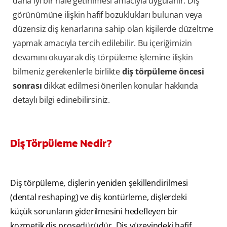
daha iyi bir hale getirilmesi amacıyla uygulanır. Diş
görünümüne ilişkin hafif bozuklukları bulunan veya
düzensiz diş kenarlarına sahip olan kişilerde düzeltme
yapmak amacıyla tercih edilebilir. Bu içeriğimizin
devamını okuyarak diş törpüleme işlemine ilişkin
bilmeniz gerekenlerle birlikte
diş törpüleme öncesi
sonrası
dikkat edilmesi önerilen konular hakkında
detaylı bilgi edinebilirsiniz.
Diş Törpüleme Nedir?
Diş törpüleme, dişlerin yeniden şekillendirilmesi
(dental reshaping) ve diş kontürleme, dişlerdeki
küçük sorunların giderilmesini hedefleyen bir
kozmetik diş prosedürüdür. Diş yüzeyindeki hafif