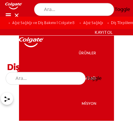
Toggle
Ağız Sağlığı ve Diş Bakımı | Colgate®
Ağız Sağlığı
Diş Törpüleme
TR (TR)
KAYIT OL
ÜRÜNLER
ÜRÜNLER
Diş Törpüleme Nedir ve
Nasıl Yapılır?
Toggle
AĞIZ SAĞLIĞI
AĞIZ SAĞLIĞI
MİSYON
MİSYON