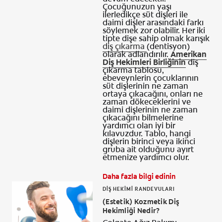
Çocuğunuzun yaşı
ilerledikçe süt dişleri ile
daimi dişler arasındaki farkı
söylemek zor olabilir. Her iki
tipte dişe sahip olmak karışık
diş çıkarma
(dentisyon)
olarak adlandırılır.
Amerikan
Diş Hekimleri Birliğinin
diş
çıkarma tablosu,
ebeveynlerin çocuklarının
süt dişlerinin ne zaman
ortaya çıkacağını, onları ne
zaman dökeceklerini ve
daimi dişlerinin ne zaman
çıkacağını bilmelerine
yardımcı olan iyi bir
kılavuzdur. Tablo, hangi
dişlerin birinci veya ikinci
gruba ait olduğunu ayırt
etmenize yardımcı olur.
Daha fazla bilgi edinin
DIŞ HEKIMI RANDEVULARI
(Estetik) Kozmetik Diş
Hekimliği Nedir?