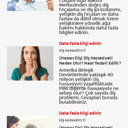
Colgate Ağız Bakımı
Merkezinden doğru diş
fırçalama ve diş ipi kullanımı,
yetişkin diş fırçaları ve daha
fazlası da dâhil olmak üzere
yetişkinlere yönelik ağız
bakımı hakkında daha fazla
bilgiler edinin.
Daha fazla bilgi edinin
DIŞ HASSASIYETI
(Hassas Diş) Diş Hassasiyeti
Neden Olur? Nasıl Tedavi Edilir?
Amerika Birleşik
Devletlerinde yaklaşık 40
milyon yetişkin
diş
hassasiyeti
yaşamaktadır.
Peki dişlerde hassasiyete ne
sebep olur? Çok sayıda diş
problemi. Cevapları burada
bulabilirsiniz.
Daha fazla bilgi edinin
DIŞ HASSASIYETI
(Hassas Diş) Diş Hassasiyeti