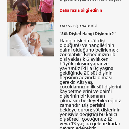
Daha fazla bilgi edinin
AĞIZ VE DIŞ ANATOMISI
TR (TR)
"Süt Dişlerİ Hangi Dişlerdir? "
Hangi dişlerin
süt dişi
KAYIT OL
olduğunu ve hangilerinin
daimi olduğunu belirlemek
zor olabilir. Bebeğinizin ilk
dişi yaklaşık 6 aylıkken
büyük çıkışını yapar ve
yavrunuz iki ila üç yaşına
geldiğinde 20 süt dişinin
hepsinin ağzında olması
gerekir. Altı yaş,
çocuklarınızın ilk süt dişlerini
kaybetmelerini ve daimi
dişlerinin bir kısmının
çıkmasını bekleyebileceğiniz
zamandır. Diş perisini
bekleye durun; süt dişlerinin
yenisiyle değiştiği bu kalıcı
diş süreci, çocuğunuz 12
veya 13 yaşına gelene kadar
devam edecektir.