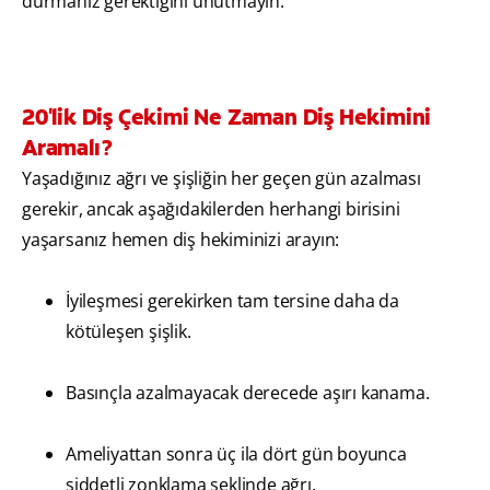
durmanız gerektiğini unutmayın.
20'lik Diş Çekimi Ne Zaman Diş Hekimini
Aramalı?
Yaşadığınız ağrı ve şişliğin her geçen gün azalması
gerekir, ancak aşağıdakilerden herhangi birisini
yaşarsanız hemen diş hekiminizi arayın:
İyileşmesi gerekirken tam tersine daha da
kötüleşen şişlik.
Basınçla azalmayacak derecede aşırı kanama.
Ameliyattan sonra üç ila dört gün boyunca
şiddetli zonklama şeklinde ağrı.