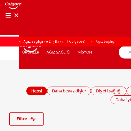
Ağız Sağlığı ve Diş Bakımı | Colgate®
Ağız Sağlığı
AĞIZ SAĞLIĞI
MİSYON
ÜRÜNLER
ÜRÜNLER
AĞIZ SAĞLIĞI
MİSYON
TR (TR)
KAYIT OL
Hepsi
Daha beyaz dişler
Diş eti sağlığı
Daha İyi
Filtre