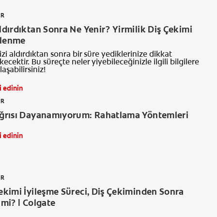
ER
Aldırdıktan Sonra Ne Yenir? Yirmilik Diş Çekimi
slenme
nizi aldırdıktan sonra bir süre yediklerinize dikkat
cektir. Bu süreçte neler yiyebileceğinizle ilgili bilgilere
aşabilirsiniz!
i edinin
ER
 Ağrısı Dayanamıyorum: Rahatlama Yöntemleri
i edinin
ER
Çekimi İyileşme Süreci, Diş Çekiminden Sonra
 mi? | Colgate