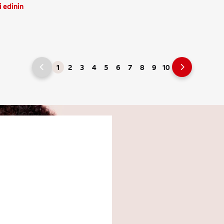
i edinin
1
2
3
4
5
6
7
8
9
10