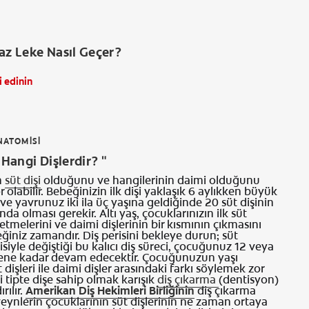
az Leke Nasıl Geçer?
i edinin
NATOMISI
 Hangi Dişlerdir? "
n
süt dişi
olduğunu ve hangilerinin daimi olduğunu
 olabilir. Bebeğinizin ilk dişi yaklaşık 6 aylıkken büyük
 ve yavrunuz iki ila üç yaşına geldiğinde 20 süt dişinin
da olması gerekir. Altı yaş, çocuklarınızın ilk süt
betmelerini ve daimi dişlerinin bir kısmının çıkmasını
ğiniz zamandır. Diş perisini bekleye durun; süt
isiyle değiştiği bu kalıcı diş süreci, çocuğunuz 12 veya
lene kadar devam edecektir. Çocuğunuzun yaşı
t dişleri ile daimi dişler arasındaki farkı söylemek zor
iki tipte dişe sahip olmak karışık
diş çıkarma
(dentisyon)
rılır.
Amerikan Diş Hekimleri Birliğinin
diş çıkarma
eynlerin çocuklarının süt dişlerinin ne zaman ortaya