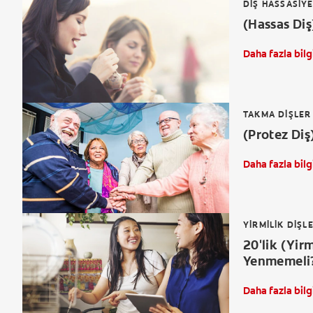
DIŞ HASSASIYE
(Hassas Diş
Daha fazla bilg
TAKMA DIŞLER
(Protez Diş
Daha fazla bilg
YIRMILIK DIŞL
20'lik (Yir
Yenmemeli
Daha fazla bilg