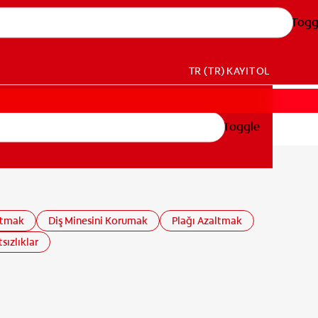
Togg
TR (TR)
KAYIT OL
Toggle
ltmak
Diş Minesini Korumak
Plağı Azaltmak
sızlıklar