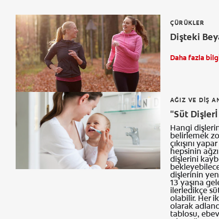
ÇÜRÜKLER
Dişteki Bey
Daha fazla bilg
AĞIZ VE DIŞ A
"Süt Dişlerİ
Hangi dişleri
belirlemek zor
çıkışını yapar
hepsinin ağzın
dişlerini kay
bekleyebilece
dişlerinin yen
13 yaşına ge
ilerledikçe sü
olabilir. Her 
olarak adlandı
tablosu, ebev