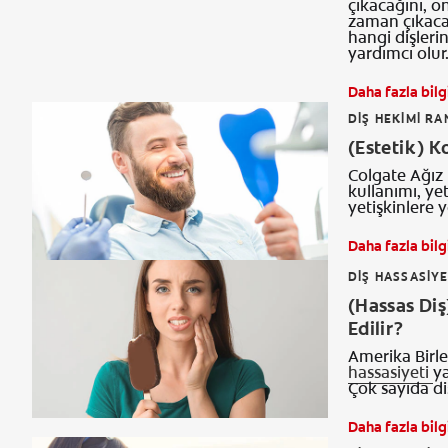
çıkacağını, o
zaman çıkacağ
hangi dişleri
yardımcı olur
Daha fazla bilg
DIŞ HEKIMI R
(Estetik) K
Colgate Ağız 
kullanımı, yet
yetişkinlere 
Daha fazla bilg
DIŞ HASSASIYE
(Hassas Diş
Edilir?
Amerika Birle
hassasiyeti
y
Çok sayıda di
Daha fazla bilg