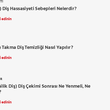
TI
) Diş Hassasiyeti Sebepleri Nelerdir?
i edinin
) Takma Diş Temizliği Nasıl Yapılır?
i edinin
ER
milik Diş) Diş Çekimi Sonrası Ne Yenmeli, Ne
?
i edinin