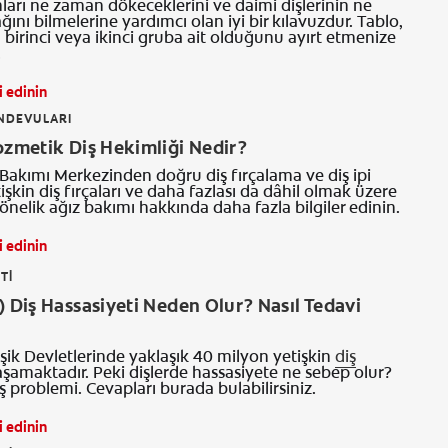
nları ne zaman dökeceklerini ve daimi dişlerinin ne
ını bilmelerine yardımcı olan iyi bir kılavuzdur. Tablo,
n birinci veya ikinci gruba ait olduğunu ayırt etmenize
.
i edinin
ANDEVULARI
ozmetik Diş Hekimliği Nedir?
Bakımı Merkezinden doğru diş fırçalama ve diş ipi
işkin diş fırçaları ve daha fazlası da dâhil olmak üzere
yönelik ağız bakımı hakkında daha fazla bilgiler edinin.
i edinin
TI
) Diş Hassasiyeti Neden Olur? Nasıl Tedavi
şik Devletlerinde yaklaşık 40 milyon yetişkin
diş
aşamaktadır. Peki dişlerde hassasiyete ne sebep olur?
ş problemi. Cevapları burada bulabilirsiniz.
i edinin