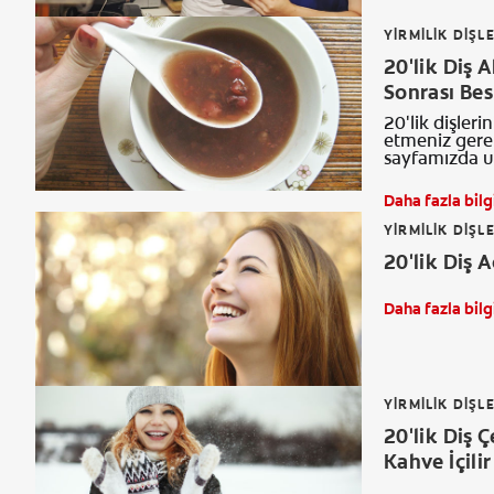
YIRMILIK DIŞL
20'lik Diş 
Sonrası Be
20'lik dişleri
etmeniz gereke
sayfamızda ul
Daha fazla bilg
YIRMILIK DIŞL
20'lik Diş
Daha fazla bilg
YIRMILIK DIŞL
20'lik Diş 
Kahve İçilir