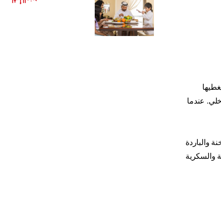
اقرأ المزيد
غطيها
لي. عندما
ة والباردة
 والسكرية