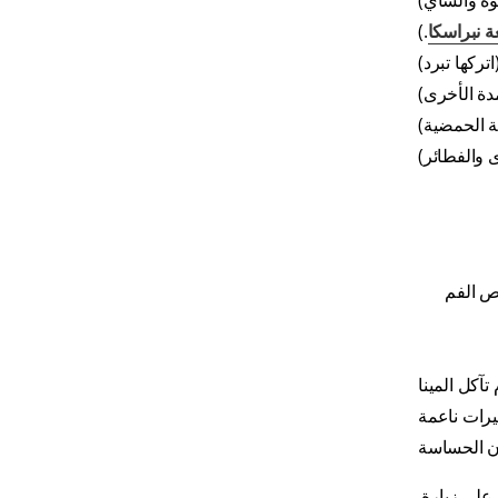
وة والشاي)
 نبراسكا
.)
تركها تبرد)
دة الأخرى)
ة الحمضية)
 والفطائر)
حص الفم
تآكل المينا
رات ناعمة
ن الحساسة
 على زيارة