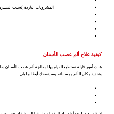
المشروبات الباردة (تسبب المشروب
كيفية علاج ألم عصب الأسنان
هناك أمور قليلة تستطيع القيام بها لمعالجة ألم عصب الأسنان ب
وتحديد مكان الألم ومسبباته. وسينصحك أيضًا بما يلي:
لا تقلق عندما تجد أطعمتك المفضلة طريقها إلى طبقك. ففي حين أن ا