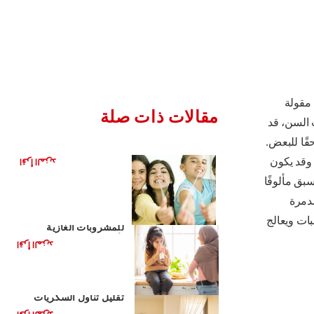
مقولة
مقالات ذات صلة
السن، قد
قًا للبعض.
هل العلكة مفيدة لأسنانك؟
وقد يكون
اقرأ المزيد
بق مألوفًا
مدمرة
مشروبات صحية بديلة
ات ويعالج
للمشروبات الغازية
لأطفالك
اقرأ المزيد
الأغذية الصحية للأطفال:
تقليل تناول السكريات