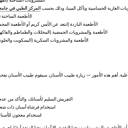
المشروبات الساخنة (القه
ات الغازية الحساسية وتآكل المينا، وذلك بحسب
المركز الطبي في جامعة
الأطعمة الساخنة (ا
الأطعمة الباردة (ابتعد عن الأيس كريم أو الأطعمة المجم
الأطعمة والمشروبات الحمضية (المخللات والطماطم والفاكه
الأطعمة والمشروبات السكرية (البسكويت والحلوى
فاعلية. أهم هذه الأمور — زيارة طبيب الأسنان. سيقوم طبيب الأسنان بف
التفريش السليم لأسنانك، والتأكد من عدم 
استخدام فرشاة أسنان ذات شعي
استخدام معجون للأسنا
لأطعمة والمشروبات تمنحنا التغذية، إلا أنها تمنحنا المتعة أيضًا. احرص