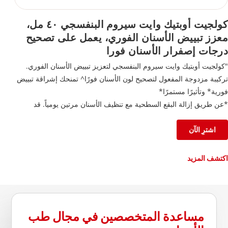
كولجيت أوبتيك وايت سيروم البنفسجي ٤٠ مل،
معزز تبييض الأسنان الفوري، يعمل على تصحيح
درجات إصفرار الأسنان فورا
"كولجيت أوبتيك وايت سيروم البنفسجي لتعزيز تبييض الأسنان الفوري.
تركيبة مزدوجة المفعول لتصحيح لون الأسنان فورًا^ تمنحك إشراقة تبييض
فورية* وتأثيرًا مستمرًا*
*عن طريق إزالة البقع السطحية مع تنظيف الأسنان مرتين يومياً. قد
تختلف النتائج من شخص لآخر.
^التأثير مؤقت."
اشترِ الآن
اكتشف المزيد
مساعدة المتخصصين في مجال طب