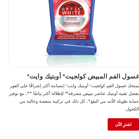
غسول الفم المبيض كولجيت
أوبتيك وايت
®
®
يمنحك غسول الفم كولجيت
أوبتيك وايت
إبتسامة أكثر إشراقًا على الفور
®
®
بفضل تقنية أوبتيك عناصر تبييض مشرقة™ لإطلالة أكثر بياضًا **، مع توفير
حماية طويلة الأمد من البقع*، كل ذلك في تركيبة منعشة وخالية من
الكحول.
اشترِ الآن