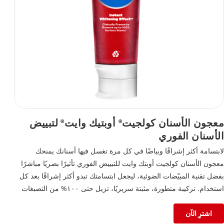
معجون الأسنان كولجيت
أوبتيك وايت
لتبييض
®
®
الأسنان الفوري
لابتسامة أكثر إشراقًا وبياضًا في كل مرة تغسل فيها أسنانك يمنحك
معجون الأسنان كولجيت أوبتك وايت للتبييض الفوري تأثيرًا بصريًا مباشرًا
بفضل تقنية المبيّضات الضوئية، ليجعل ابتسامتك تبدو أكثر إشراقًا بعد كل
استخدام. تركيبة متطورة، مثبتة سريريًا، تزيل حتى ١٠٠% من التصبغات
السطحية عند استخدام المعجون بانتظام مرتين يوميًا، وتُظهر نتائج واضحة
في غضون أسبوعين. تركيبة الفلورايد الآمنة على المينا لا تكتفي بتقوية
اشترِ الآن