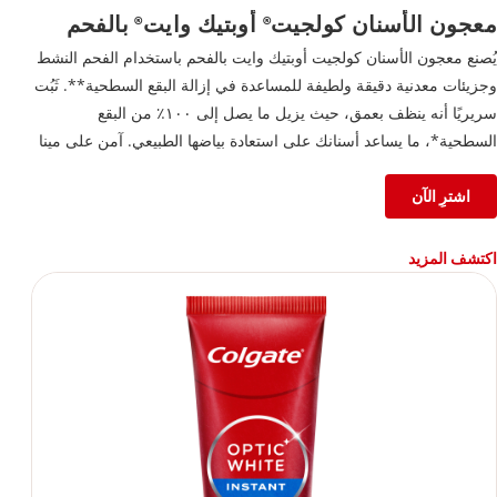
معجون الأسنان كولجيت
أوبتيك وايت
بالفحم
®
®
يُصنع معجون الأسنان كولجيت أوبتيك وايت بالفحم باستخدام الفحم النشط
وجزيئات معدنية دقيقة ولطيفة للمساعدة في إزالة البقع السطحية**. ثَبُت
سريريًا أنه ينظف بعمق، حيث يزيل ما يصل إلى ١٠٠٪ من البقع
السطحية*، ما يساعد أسنانك على استعادة بياضها الطبيعي. آمن على مينا
الأسنان ومثالي للاستخدام اليومي، كما أن هذا المعجون يمنحك ابتسامة
أكثر بياضًا وانتعاشًا مع كل مرة تنظف فيها أسنانك.
اشترِ الآن
*بعد أسبوعين من الاستخدام مرتين يوميًا
**يُستخدم وفق التعليمات لإزالة البقع السطحية فقط.
اكتشف المزيد