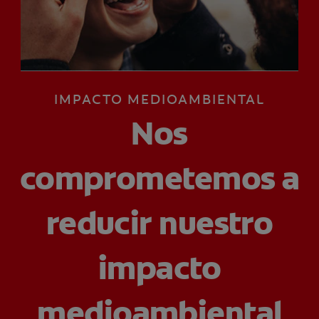
CHEQUEO DE SALUD BUCAL
CORRESPONDENCIA DE PRODUCTOS
IMPACTO MEDIOAMBIENTAL
PARA PROFESIONALES
Nos
AR (ES)
SUSCRIBITE
comprometemos a
reducir nuestro
impacto
medioambiental