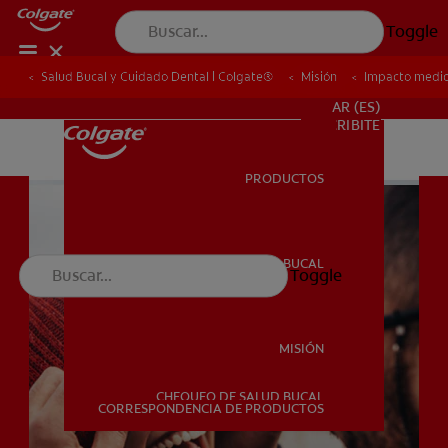
Toggle
Salud Bucal y Cuidado Dental | Colgate®
Salud Bucal y Cuidado Dental | Colgate®
Misión
Misión
Impacto medi
Impacto medi
PARA PROFESIONALES
AR (ES)
SUSCRIBITE
PRODUCTOS
PRODUCTOS
SALUD BUCAL
Toggle
SALUD BUCAL
MISIÓN
CHEQUEO DE SALUD BUCAL
MISIÓN
CORRESPONDENCIA DE PRODUCTOS