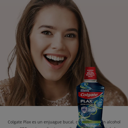
CHEQUEO DE SALUD BUCAL
CORRESPONDENCIA DE PRODUCTOS
PARA PROFESIONALES
AR (ES)
SUSCRIBITE
Colgate Plax es un enjuague bucal, con fórmula sin alcohol