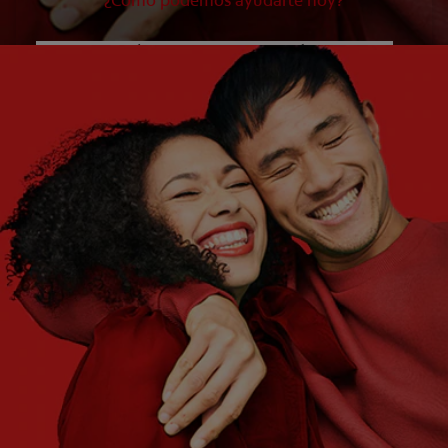
¿Cómo podemos ayudarte hoy?
¿QUÉ ES LO QUE NECESITÁS?
Elegí una opción
¿CUÁLES SON TUS OBJETIVOS?
Elegí una opción
Empezar