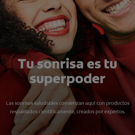
CHEQUEO DE SALUD BUCAL
CORRESPONDENCIA DE PRODUCTOS
PARA PROFESIONALES
AR (ES)
Tu sonrisa es tu
SUSCRIBITE
superpoder
Las sonrisas saludables comienzan aquí con productos
respaldados científicamente, creados por expertos.