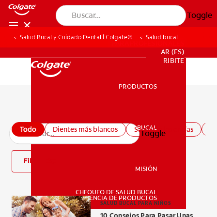
Toggle
Salud Bucal y Cuidado Dental | Colgate®
Salud bucal
PARA PROFESIONALES
AR (ES)
SUSCRIBITE
PRODUCTOS
PRODUCTOS
Todos los artículos de salud bucal
SALUD BUCAL
Todo
Dientes más blancos
Salud de las encías
Sa
Toggle
SALUD BUCAL
Filtro
MISIÓN
CHEQUEO DE SALUD BUCAL
MISIÓN
CORRESPONDENCIA DE PRODUCTOS
SALUD BUCAL PARA NIÑOS
10 Consejos Para Pasar Unas