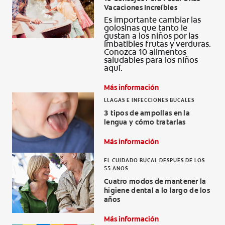
Vacaciones Increíbles
CHEQUEO DE SALUD BUCAL
Es importante cambiar las
CORRESPONDENCIA DE PRODUCTOS
golosinas que tanto le
gustan a los niños por las
imbatibles frutas y verduras.
Conozca 10 alimentos
saludables para los niños
aquí.
PARA PROFESIONALES
Más información
AR (ES)
LLAGAS E INFECCIONES BUCALES
3 tipos de ampollas en la
SUSCRIBITE
lengua y cómo tratarlas
Más información
EL CUIDADO BUCAL DESPUÉS DE LOS
55 AÑOS
Cuatro modos de mantener la
higiene dental a lo largo de los
años
Más información