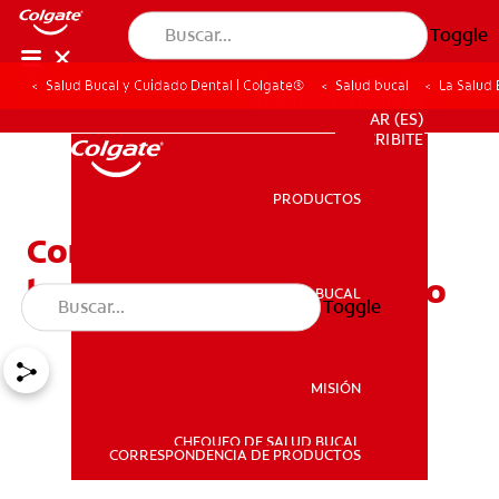
Toggle
Salud Bucal y Cuidado Dental | Colgate®
Salud bucal
La Salud
PARA PROFESIONALES
AR (ES)
SUSCRIBITE
PRODUCTOS
PRODUCTOS
Como cuidar de la salud
bucal durante el embarazo
SALUD BUCAL
Toggle
SALUD BUCAL
MISIÓN
CHEQUEO DE SALUD BUCAL
MISIÓN
CORRESPONDENCIA DE PRODUCTOS