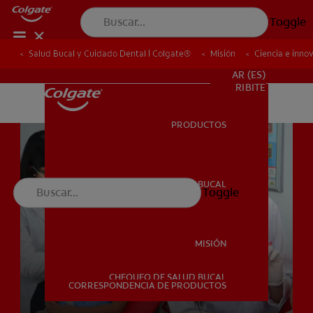
Toggle
Salud Bucal y Cuidado Dental | Colgate®
Salud Bucal y Cuidado Dental | Colgate®
Misión
Misión
Ciencia e inno
Ciencia e inno
PARA PROFESIONALES
AR (ES)
SUSCRIBITE
PRODUCTOS
PRODUCTOS
SALUD BUCAL
Toggle
SALUD BUCAL
MISIÓN
CHEQUEO DE SALUD BUCAL
MISIÓN
CORRESPONDENCIA DE PRODUCTOS