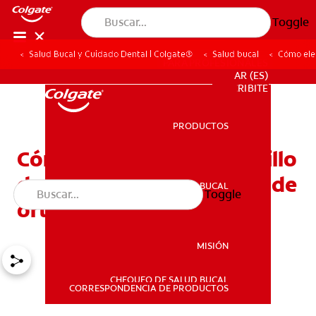
Toggle
Salud Bucal y Cuidado Dental | Colgate®
Salud bucal
Cómo eleg
PARA PROFESIONALES
AR (ES)
SUSCRIBITE
PRODUCTOS
PRODUCTOS
Cómo elegir el mejor cepillo
de dientes para aparatos de
SALUD BUCAL
Toggle
SALUD BUCAL
ortodoncia
MISIÓN
CHEQUEO DE SALUD BUCAL
MISIÓN
CORRESPONDENCIA DE PRODUCTOS