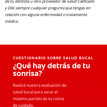
de tu dentista u otro proveedor de salud Calificado
y Dile siempre cualquier pregunta que tengas en
relación con alguna enfermedad o tratamiento
médico.
CUESTIONARIO SOBRE SALUD BUCAL
¿Qué hay detrás de tu
sonrisa?
Realizá nuestra evaluación de
salud bucal para sacar el
máximo partido de tu rutina
de cuidado.