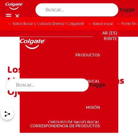
Toggle
Salud Bucal y Cuidado Dental | Colgate®
Salud bucal
Ponle fin 
PARA PROFESIONALES
AR (ES)
SUSCRIBITE
PRODUCTOS
PRODUCTOS
Los Beneficios Del Té De
Manzanilla Para Aliviar Las
SALUD BUCAL
Toggle
SALUD BUCAL
Ojeras
MISIÓN
CHEQUEO DE SALUD BUCAL
MISIÓN
CORRESPONDENCIA DE PRODUCTOS