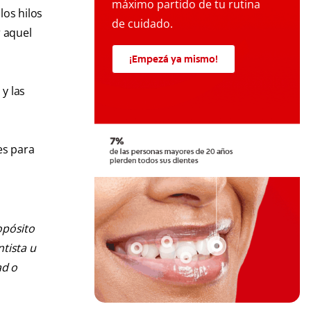
máximo partido de tu rutina
los hilos
de cuidado.
r aquel
¡Empezá ya mismo!
y las
es para
opósito
ntista u
ad o