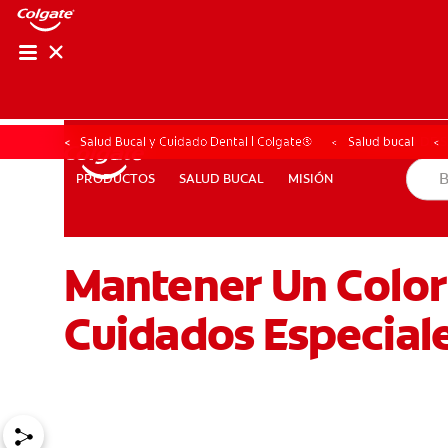
CHEQUEO DE SAL
CHEQUEO DE 
Salud Bucal y Cuidado Dental | Colgate®
Salud bucal
SALUD BUCAL
MISIÓN
PRODUCTOS
PRODUCTOS
SALUD BUCAL
MISIÓN
Mantener Un Color
PARA PROFESIONALES
AR (ES)
SUSCRIBITE
Cuidados Especial