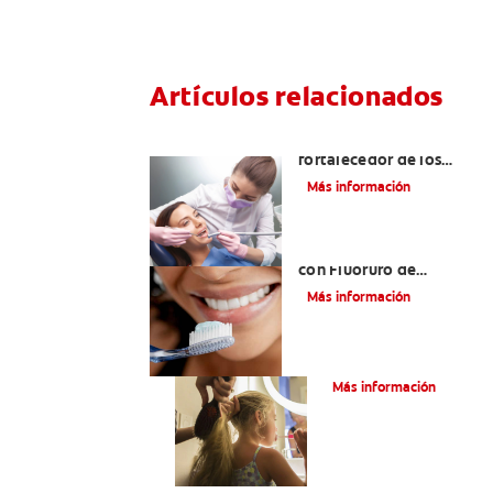
Artículos relacionados
Usos del flúor: gas
fortalecedor de los
dientes
Más información
¿Qué es la Pasta Dental
con Fluoruro de
Estaño?
Más información
¿Qué Es El Flúor?
Más información