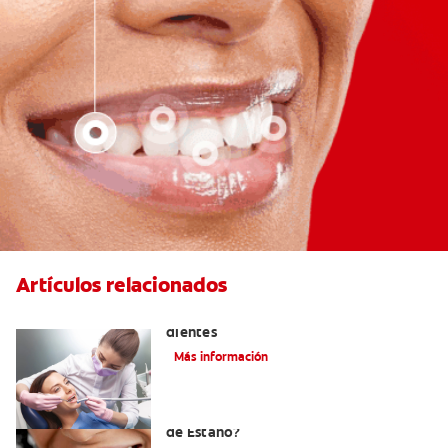
Artículos relacionados
Usos del flúor: gas fortalecedor de los
dientes
Más información
¿Qué es la Pasta Dental con Fluoruro
de Estaño?