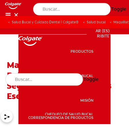
Toggle
Salud Bucal y Cuidado Dental | Colgate®
Salud bucal
Maquílla
PARA PROFESIONALES
AR (ES)
SUSCRIBITE
PRODUCTOS
PRODUCTOS
Maquíllate Y Queda
Reluciente En Algunos
SALUD BUCAL
Toggle
SALUD BUCAL
Segundos Con Accesorios
Esenciales
MISIÓN
CHEQUEO DE SALUD BUCAL
MISIÓN
CORRESPONDENCIA DE PRODUCTOS