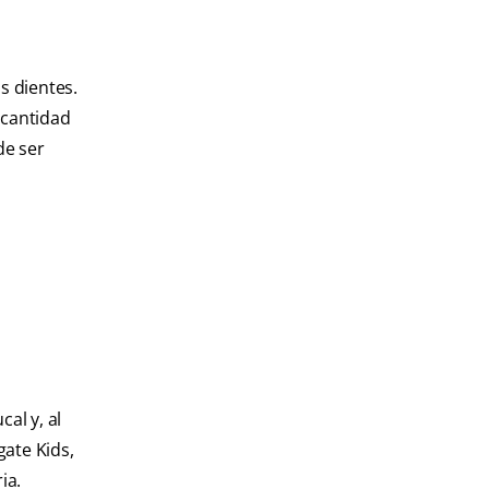
s dientes.
 cantidad
de ser
al y, al
gate Kids,
ia.