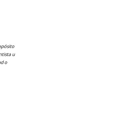
opósito
ntista u
ad o