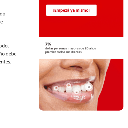
¡Empezá ya mismo!
edó
ue
todo,
iño debe
entes.