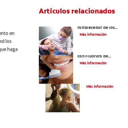
Artículos relacionados
Usos del flúor: gas
fortalecedor de los
dientes
ento en
Más información
ed los
 que haga
¿Qué es la Pasta Dental
con Fluoruro de
Estaño?
Más información
¿Qué Es El Flúor?
Más información