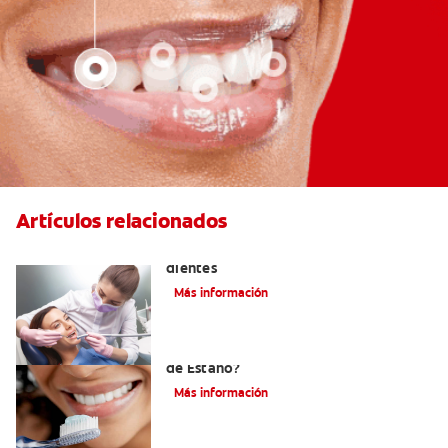
Artículos relacionados
Usos del flúor: gas fortalecedor de los
dientes
Más información
¿Qué es la Pasta Dental con Fluoruro
de Estaño?
Más información