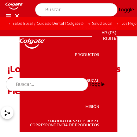
Toggle
Salud Bucal y Cuidado Dental | Colgate®
Salud bucal
¡Los Mejo
PARA PROFESIONALES
AR (ES)
SUSCRIBITE
PRODUCTOS
PRODUCTOS
¡Los Mejores Tips Para Las
Que Desean Cortarse El
SALUD BUCAL
Toggle
SALUD BUCAL
Fleco!
MISIÓN
CHEQUEO DE SALUD BUCAL
MISIÓN
CORRESPONDENCIA DE PRODUCTOS