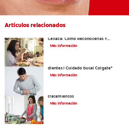
Artículos relacionados
Aftas Causadas Por Enfermedad
Celíaca: Cómo Reconocerlas Y
Tratarlas
Más información
Reflujo ácido y complicaciones en los
dientes | Cuidado bucal Colgate
®
Más información
Eructos de azufre: causas y
tratamientos
Más información