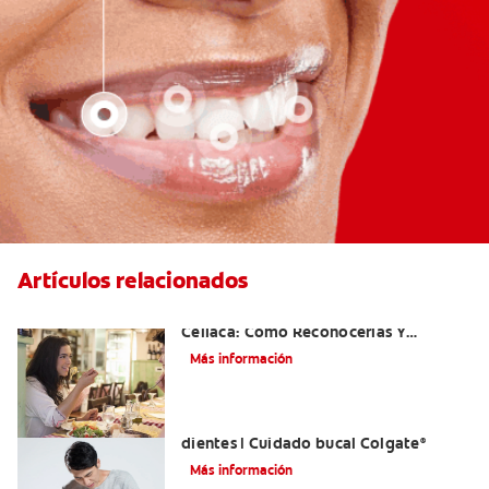
Artículos relacionados
Aftas Causadas Por Enfermedad
Celíaca: Cómo Reconocerlas Y
Tratarlas
Más información
Reflujo ácido y complicaciones en los
dientes | Cuidado bucal Colgate
®
Más información