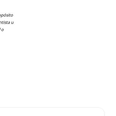
opósito
ntista u
 o