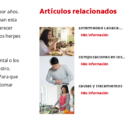
Artículos relacionados
por años.
nan esta
Aftas Causadas Por
arecer
Enfermedad Celíaca:
Cómo Reconocerlas Y
Más información
los herpes
Tratarlas
Reflujo ácido y
complicaciones en los
ntal o los
dientes | Cuidado bucal
Más información
Colgate
stro.
®
 Para que
Eructos de azufre:
 tomar
causas y tratamientos
Más información