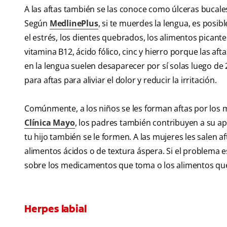
A las aftas también se las conoce como úlceras bucales 
Según
MedlinePlus
, si te muerdes la lengua, es posibl
el estrés, los dientes quebrados, los alimentos picante
vitamina B12, ácido fólico, cinc y hierro porque las aft
en la lengua suelen desaparecer por sí solas luego d
para aftas para aliviar el dolor y reducir la irritación.
Comúnmente, a los niños se les forman aftas por los m
Clínica Mayo
, los padres también contribuyen a su ap
tu hijo también se le formen. A las mujeres les salen 
alimentos ácidos o de textura áspera. Si el problema e
sobre los medicamentos que toma o los alimentos que
Herpes labial