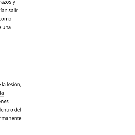
razos y
ían salir
a como
e una
s
la lesión,
la
iones
dentro del
permanente