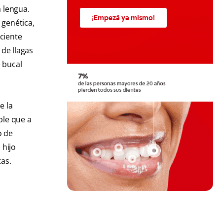
a lengua.
¡Empezá ya mismo!
 genética,
iciente
 de llagas
 bucal
e la
ble que a
o de
 hijo
as.