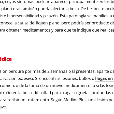
ia, cuyos síntomas podrían aparecer principalmente en los b
en plano oral también podría afectar la boca. De hecho, te podr
ucirte hipersensibilidad y picazón. Esta patología se manifiest
sconoce la causa del liquen plano, pero podría ser producto d
 para obtener medicamentos y para que te indique que realice
édica
sión perdura por más de 2 semanas o si presentas, aparte de 
alivación excesiva. Si encuentras lesiones, bultos o
llagas en 
 el comienzo de la toma de un nuevo medicamento, o si las les
año en la boca, dificultad para tragar o grietas profundas 
o para recibir un tratamiento. Según MedlinePlus, una lesión 
ave.