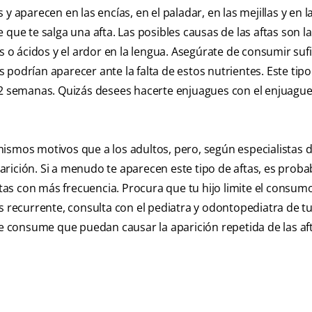
y aparecen en las encías, en el paladar, en las mejillas y en l
e que te salga una afta. Las posibles causas de las aftas son la
s o ácidos y el ardor en la lengua. Asegúrate de consumir suf
as podrían aparecer ante la falta de estos nutrientes. Este tipo
e 2 semanas. Quizás desees hacerte enjuagues con el enjuague
ismos motivos que a los adultos, pero, según especialistas d
arición. Si a menudo te aparecen este tipo de aftas, es proba
aftas con más frecuencia. Procura que tu hijo limite el consum
s recurrente, consulta con el pediatra y odontopediatra de tu
 consume que puedan causar la aparición repetida de las aft