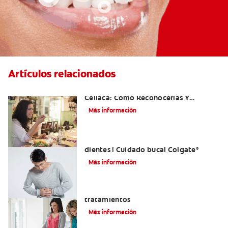
Artículos relacionados
Aftas Causadas Por Enfermedad
Celíaca: Cómo Reconocerlas Y
Tratarlas
Más información
Reflujo ácido y complicaciones en los
dientes | Cuidado bucal Colgate
®
Más información
Eructos de azufre: causas y
tratamientos
Más información