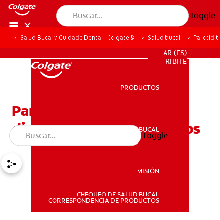
Toggle
Salud Bucal y Cuidado Dental | Colgate®
Salud bucal
Parotidit
PARA PROFESIONALES
AR (ES)
SUSCRIBITE
PRODUCTOS
PRODUCTOS
Parotiditis: síntomas,
diagnóstico y tratamientos
SALUD BUCAL
Toggle
SALUD BUCAL
MISIÓN
CHEQUEO DE SALUD BUCAL
MISIÓN
CORRESPONDENCIA DE PRODUCTOS